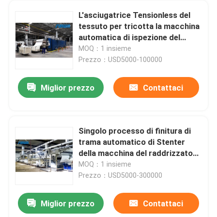
L'asciugatrice Tensionless del
tessuto per tricotta la macchina
automatica di ispezione del
tessuto del passaggio del
MOQ：1 insieme
tessuto 3
Prezzo：USD5000-100000
Miglior prezzo
Contattaci
Singolo processo di finitura di
trama automatico di Stenter
della macchina del raddrizzatore
di Padder di 8 camere
MOQ：1 insieme
Prezzo：USD5000-300000
Miglior prezzo
Contattaci