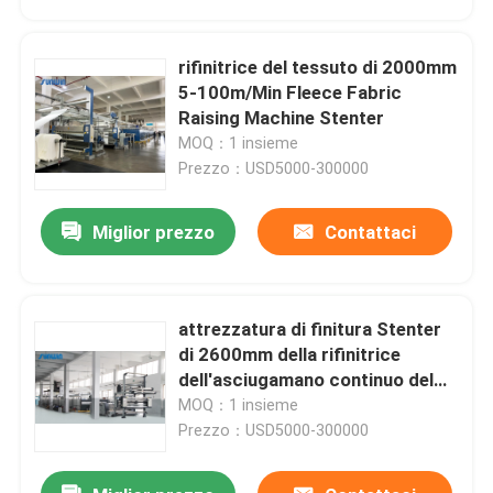
rifinitrice del tessuto di 2000mm
5-100m/Min Fleece Fabric
Raising Machine Stenter
MOQ：1 insieme
Prezzo：USD5000-300000
Miglior prezzo
Contattaci
attrezzatura di finitura Stenter
Casa
di 2600mm della rifinitrice
dell'asciugamano continuo del
tessuto
MOQ：1 insieme
Prodotti
Prezzo：USD5000-300000
Circa noi