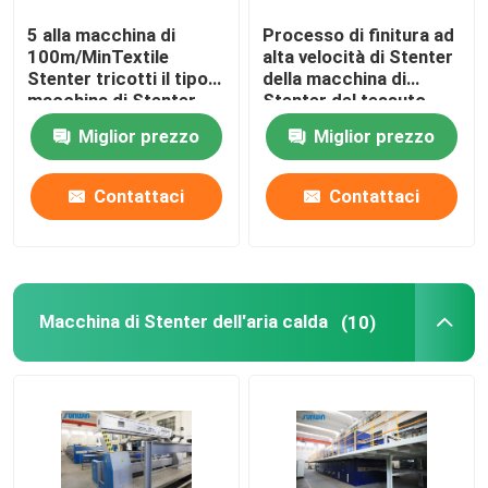
5 alla macchina di
Processo di finitura ad
rifinitrice dello stenter
100m/MinTextile
alta velocità di Stenter
Stenter tricotti il tipo
della macchina di
macchina di Stenter
Stenter del tessuto
Rilassi la macchina più asciutta
dell'aria calda del
dell'olio termico del
Miglior prezzo
Miglior prezzo
vapore
poliestere
Contattaci
Contattaci
Macchina di Stenter dell'aria calda
(10)