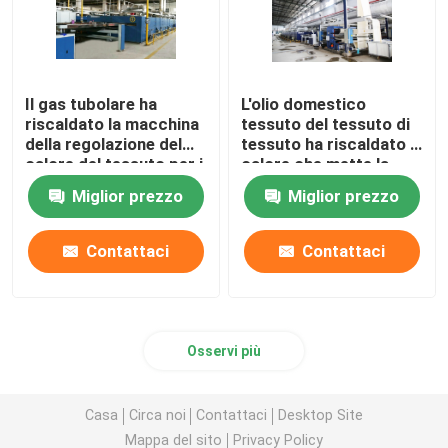
Il gas tubolare ha
L'olio domestico
riscaldato la macchina
tessuto del tessuto di
della regolazione del
tessuto ha riscaldato il
calore del tessuto per i
calore che mette la
tessuti
macchina di finitura di
Miglior prezzo
Miglior prezzo
dell'asciugamano
Stenter
2200mm
Contattaci
Contattaci
Osservi più
Casa
Circa noi
Contattaci
Desktop Site
Mappa del sito
Privacy Policy