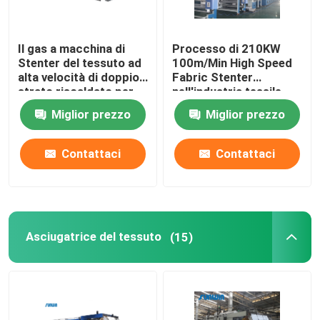
Il gas a macchina di
Processo di 210KW
Stenter del tessuto ad
100m/Min High Speed
alta velocità di doppio
Fabric Stenter
strato riscaldato per
nell'industria tessile
tricotta il tessuto
2800mm
Miglior prezzo
Miglior prezzo
Contattaci
Contattaci
Asciugatrice del tessuto
(15)