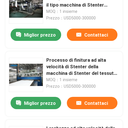
il tipo macchina di Stenter
dell'aria calda del vapore
MOQ：1 insieme
Prezzo：USD5000-300000
Miglior prezzo
Contattaci
Processo di finitura ad alta
velocità di Stenter della
macchina di Stenter del tessuto
dell'olio termico del poliestere
MOQ：1 insieme
Prezzo：USD5000-300000
Miglior prezzo
Contattaci