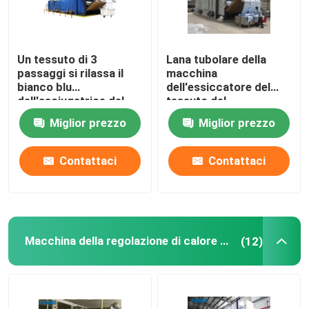
Un tessuto di 3
Lana tubolare della
passaggi si rilassa il
macchina
bianco blu
dell'essiccatore del
dell'asciugatrice del
tessuto del
tessuto
riscaldamento a gas
Miglior prezzo
Miglior prezzo
dell'essiccatore
pre asciugatrice
50m/Min
Contattaci
Contattaci
Macchina della regolazione di calore del tessuto
(12)