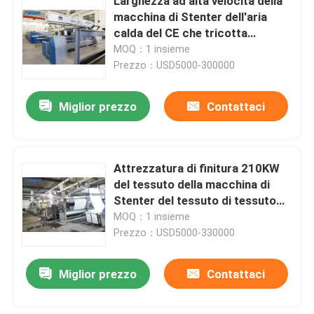
Larghezza ad alta velocità della
macchina di Stenter dell'aria
calda del CE che tricotta
tessuto che finisce 2400mm
MOQ：1 insieme
Prezzo：USD5000-300000
Miglior prezzo
Contattaci
Attrezzatura di finitura 210KW
del tessuto della macchina di
Stenter del tessuto di tessuto
della casa 50HZ
MOQ：1 insieme
Prezzo：USD5000-330000
Miglior prezzo
Contattaci