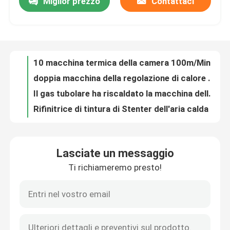
Miglior prezzo
Contattaci
10 macchina termica della camera 100m/Min Heat Setting Fabric Steam per il tessuto del velluto
doppia macchina della regolazione di calore del tessuto della piattaforma di 2600mm per tipo tessuto camera dei tessuti 8
Giro della fabbrica
Il gas tubolare ha riscaldato la macchina della regolazione del calore del tessuto per i tessuti dell'asciugamano 2200mm
Rifinitrice di tintura di Stenter dell'aria calda ad alta velocità di circolazione dell'aria calda per le lenzuola
Controllo di qualità
Un gas di 6 camere ha riscaldato la macchina della regolazione del calore del tessuto per il tessuto di cotone 80m/Min
50T dopo la tintura della macchina della regolazione di calore dell'essiccazione del tessuto per il tessuto di cotone
Contattici
Singola macchina controllata di Stenter dell'aria calda di velocità dell'invertitore di Padder per il tessuto della maglia di catena
Industria tessile automatica della macchina 3000mm di Stenter dell'aria calda per Terry Towel
Macchina automatica di Stenter del tessuto dell'aria calda per la tintura dei tessuti 2800mm
Richieda una citazione
Panno ad alta pressione di Padder che finisce i tessuti di Ram Stenter Machine Process For
Lasciate un messaggio
macchina di finitura di Stenter del tessuto di 2400mm Stenter per la camera lunga del tessuto a riccio 9
macchina dello stenter del tessuto
Ti richiameremo presto!
Attrezzatura di finitura 2600mm dell'asciugamano di Stenter del tessuto completo del tessuto per Terry Towel
L'olio termico ha riscaldato la macchina della regolazione del calore del tessuto della struttura di Stenter per i tessuti del vello
Macchina di Stenter dell'aria calda
asciugatrice tubolare riscaldata gas del tessuto di 3000mm nell'industria tessile
Tricottare 4 il passaggio dell'asciugatrice del tessuto del tessuto della camera 50m/Min Relax Dryer Machine 3
Macchina di Stenter del tessuto