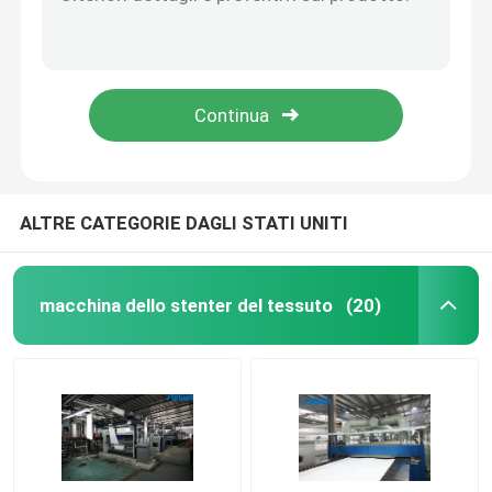
macchina Preshrinkage di 5m/Min High Tension Fabric Drying che asciuga la macchina più asciutta del tessuto
Il tessuto enorme della capacità si rilassa l'asciugatrice del tessuto per tricotta il tessuto 2600mm
Asciugatrice del tessuto
8 la larghezza aperta dell'apparecchio di tintura del tessuto della camera 2400mm tricotta la macchina della regolazione del calore del tessuto
Tessuto di Jet Dyeing Process High Speed che finisce la macchina di Stenter per tessuto
Macchina della regolazione di calore del tessuto
L'apparecchio di tintura del tessuto ad alta pressione 50HZ ha tricottato la macchina di Stenter dell'aria calda del tessuto
Rifinitrice del tessuto
ALTRE CATEGORIE DAGLI STATI UNITI
Macchina della struttura dello stenditoio
macchina dello stenter del tessuto
(20)
apparecchio di tintura del tessuto
Macchina di stampaggio di tessuti
Asciugatrice di caduta