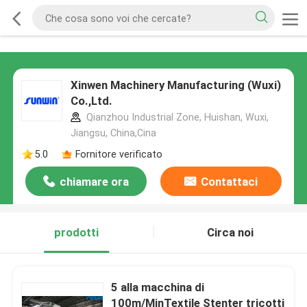
Xinwen Machinery Manufacturing (Wuxi)
Co.,Ltd.
Qianzhou Industrial Zone, Huishan, Wuxi,
Jiangsu, China,Cina
5.0
Fornitore verificato
chiamare ora
Contattaci
prodotti
Circa noi
5 alla macchina di
100m/MinTextile Stenter tricotti