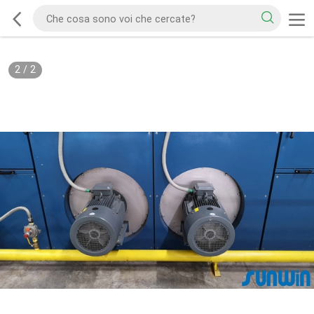
2
/
2