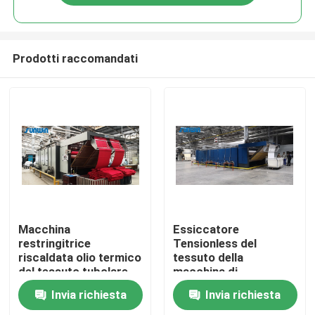
Prodotti raccomandati
Casa
Macchina
Essiccatore
restringitrice
Tensionless del
riscaldata olio termico
tessuto della
Chi siamo
del tessuto tubolare
macchina di
Tensionless asciutto
rilassamento del
Invia richiesta
Invia richiesta
del poliestere della
tessuto riscaldato gas
Contatti
macchina di
da 170 gradi