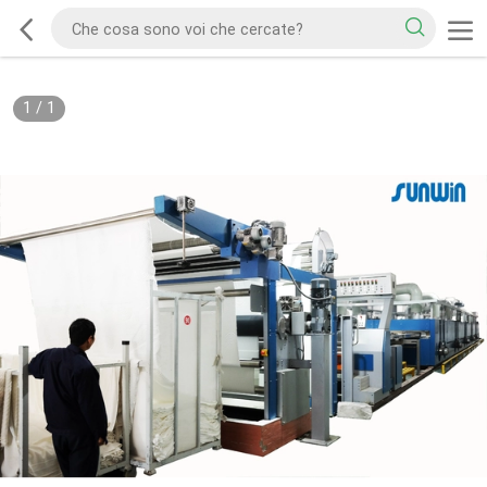
1
/
1