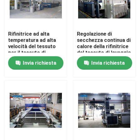
Prodotti
Rifinitrice ad alta
Regolazione di
macchina dello stenter del tessuto
temperatura ad alta
secchezza continua di
velocità del tessuto
calore della rifinitrice
per il tessuto di
del tessuto di lavaggio
Macchina di Stenter dell'aria calda
Bedmattress
di Stenter
Invia richiesta
Invia richiesta
Macchina di Stenter del tessuto
Asciugatrice del tessuto
Macchina della regolazione di calore del tessuto
Rifinitrice del tessuto