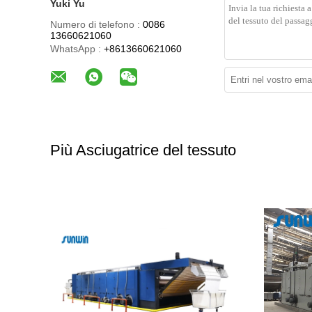
Yuki Yu
Numero di telefono :
0086
13660621060
WhatsApp :
+8613660621060
Più Asciugatrice del tessuto