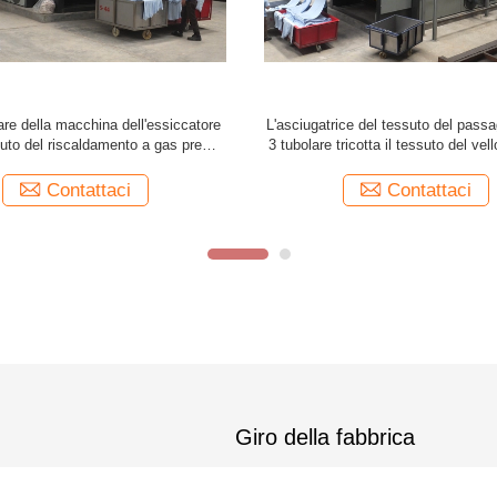
o enorme della capacità si rilassa
macchina Preshrinkage di 5m/M
ce del tessuto per tricotta il tessuto
Tension Fabric Drying che asci
2600mm
macchina più asciutta del te
Contattaci
Contattaci
Giro della fabbrica
Linea di prodotti