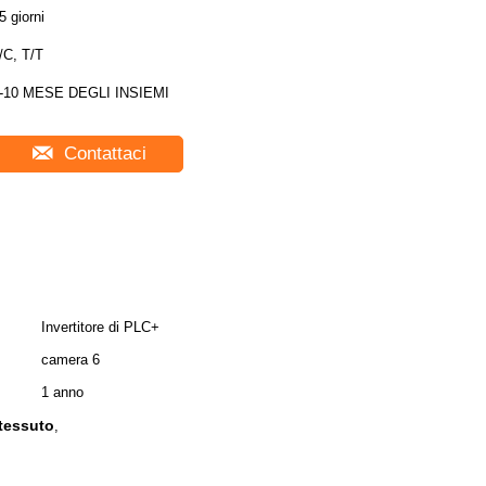
5 giorni
/C, T/T
-10 MESE DEGLI INSIEMI
Contattaci
Invertitore di PLC+
camera 6
1 anno
 tessuto
,