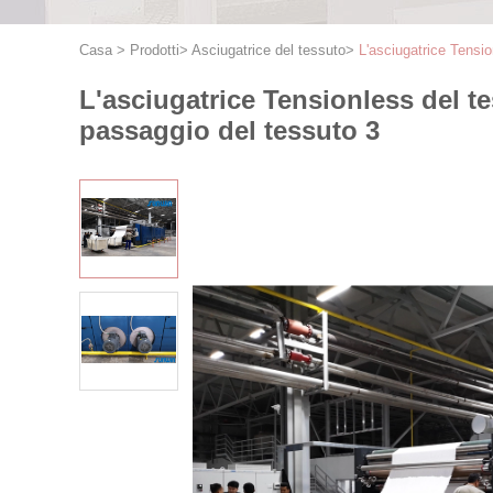
Casa
>
Prodotti
>
Asciugatrice del tessuto
>
L'asciugatrice Tensio
L'asciugatrice Tensionless del te
passaggio del tessuto 3