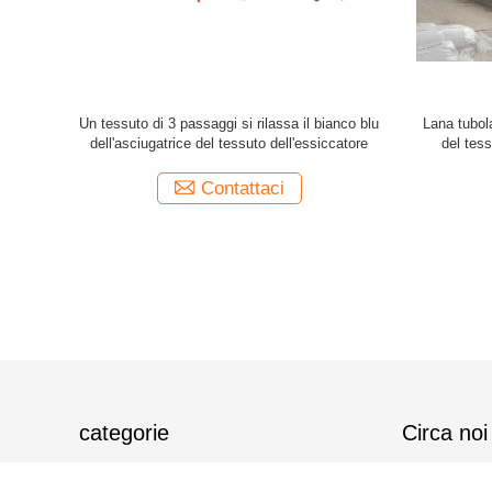
lla macchina
Macchina più asciutta del pallone di Padder del
Il tessut
sciugatrice
tessuto del tessuto automatico del
l'asciugatri
compattatore per i tessuti tricottare tubolari
Contattaci
categorie
Circa noi
macchina dello stenter del
Intruduction