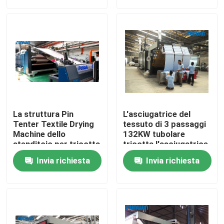
Prodotti
macchina dello stenter del tessuto
Macchina di Stenter dell'aria calda
La struttura Pin
L'asciugatrice del
Macchina di Stenter del tessuto
Tenter Textile Drying
tessuto di 3 passaggi
Machine dello
132KW tubolare
stenditoio per tricotta
tricotta l'asciugatrice
il tessuto si rilassa
di restringimento del
Asciugatrice del tessuto
Invia richiesta
Invia richiesta
l'essiccatore 2600mm
tessuto
Macchina della regolazione di calore del tessuto
Rifinitrice del tessuto