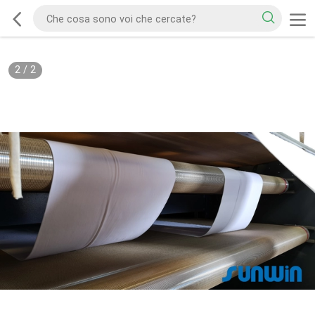
2
/
2