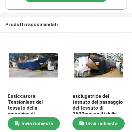
Prodotti raccomandati
Casa
Essiccatore
asciugatrice del
Tensionless del
tessuto del passaggio
tessuto della
del tessuto di
Chi siamo
macchina di
2600mm multi delle
rilassamento del
camere tubolari
Invia richiesta
Invia richiesta
tessuto riscaldato gas
dell'asciugatrice 6
Contatti
da 170 gradi