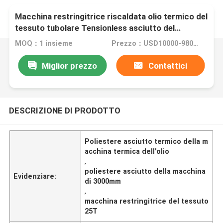
Macchina restringitrice riscaldata olio termico del
tessuto tubolare Tensionless asciutto del
poliestere della macchina di morbidezza
MOQ：1 insieme
Prezzo：USD10000-98000
Miglior prezzo
Contattici
DESCRIZIONE DI PRODOTTO
Poliestere asciutto termico della m
acchina termica dell'olio
,
poliestere asciutto della macchina
Evidenziare:
di 3000mm
,
macchina restringitrice del tessuto
25T