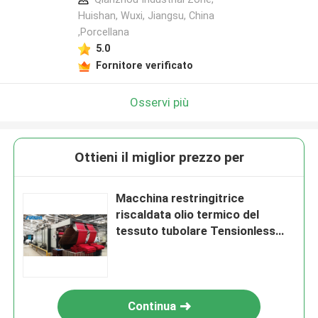
Huishan, Wuxi, Jiangsu, China
,Porcellana
5.0
Fornitore verificato
Osservi più
Ottieni il miglior prezzo per
Macchina restringitrice
riscaldata olio termico del
tessuto tubolare Tensionless
asciutto del poliestere della
macchina di morbidezza
Continua