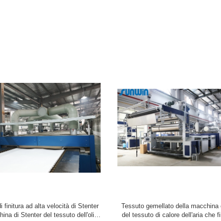
i finitura di Stenter del tessuto di
Panno ad alta pressione di Padder ch
tenter per la camera lunga del
tessuti di Ram Stenter Machine P