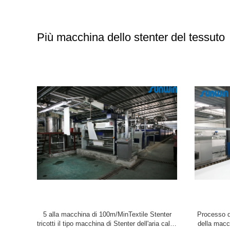
Più macchina dello stenter del tessuto
a di Stenter
Attrezzatura di finitura 2600mm
macchina d
ro della
dell'asciugamano di Stenter del tessuto
2400mm S