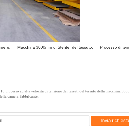
amere
,
Macchina 3000mm di Stenter del tessuto
,
Processo di tens
Invia richiest