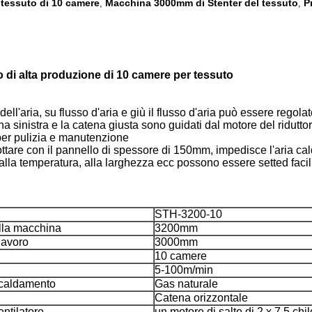
 tessuto di 10 camere
Macchina 3000mm di Stenter del tessuto
P
,
,
to di alta produzione di 10 camere per tessuto
ll'aria, su flusso d'aria e giù il flusso d'aria può essere regol
a sinistra e la catena giusta sono guidati dal motore del riduttor
per pulizia e manutenzione
ottare con il pannello di spessore di 150mm, impedisce l'aria ca
à, alla temperatura, alla larghezza ecc possono essere setted fac
STH-3200-10
lla macchina
3200mm
lavoro
3000mm
10 camere
5-100m/min
scaldamento
Gas naturale
Catena orizzontale
ntilatore
un motore di salto di 2 x 7,5 chi