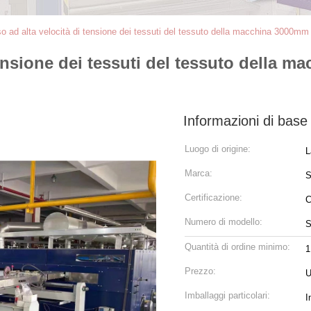
o ad alta velocità di tensione dei tessuti del tessuto della macchina 3000mm 
tensione dei tessuti del tessuto della m
Informazioni di base
Luogo di origine:
L
Marca:
Certificazione:
Numero di modello:
S
Quantità di ordine minimo:
1
Prezzo:
U
Imballaggi particolari:
I