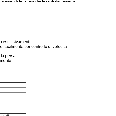
rocesso di tensione dei tessuti del tessuto
ato esclusivamente
e, facilmente per controllo di velocità
lda persa
ilmente
lowatt