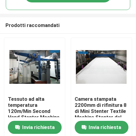
Prodotti raccomandati
Casa
Tessuto ad alta
Camera stampata
temperatura
2200mm di rifinitura 8
120m/Min Second
di Mini Stenter Textile
Chi siamo
Hand Stenter Machine
Machine Stenter del
per i tessuti del vello
tessuto
Invia richiesta
Invia richiesta
Contatti