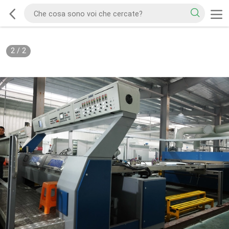
2
/
2