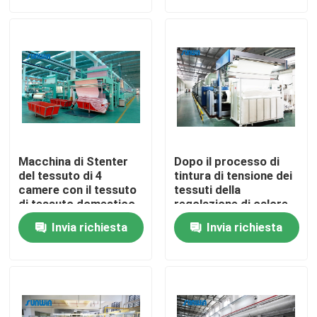
Prodotti
macchina dello stenter del tessuto
Macchina di Stenter dell'aria calda
Macchina di Stenter
Dopo il processo di
Macchina di Stenter del tessuto
del tessuto di 4
tintura di tensione dei
camere con il tessuto
tessuti della
di tessuto domestico
regolazione di calore
del dispositivo in lotti
della macchina di
Asciugatrice del tessuto
Invia richiesta
Invia richiesta
del rotolo
Stenter del tessuto
del tessuto in tessuto
Macchina della regolazione di calore del tessuto
Rifinitrice del tessuto