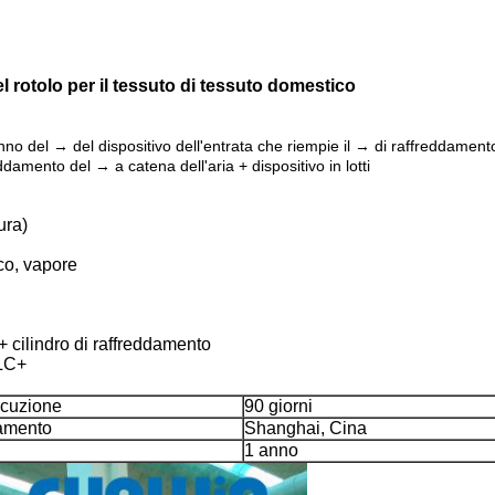
del rotolo per il tessuto di tessuto domestico
no del → del dispositivo dell'entrata che riempie il → di raffreddamento
damento del → a catena dell'aria + dispositivo in lotti
ura)
co, vapore
 + cilindro di raffreddamento
PLC+
ecuzione
90 giorni
camento
Shanghai, Cina
1 anno