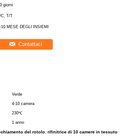
0 giorni
/C, T/T
-10 MESE DEGLI INSIEMI
Contattaci
Verde
4-10 camera
230℃
1 anno
cchiamento del rotolo
rifinitrice di 10 camere in tessuto
,