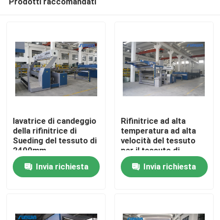
Prodotti raccomandati
lavatrice di candeggio
Rifinitrice ad alta
della rifinitrice di
temperatura ad alta
Sueding del tessuto di
velocità del tessuto
2400mm
per il tessuto di
Casa
Bedmattress
Invia richiesta
Invia richiesta
Chi siamo
Contatti