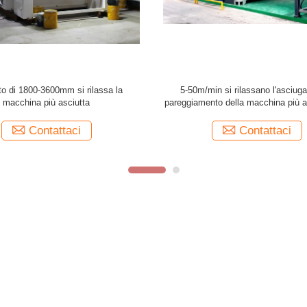
 di pareggiamento di Pin Tenter
Completamente automatico rilassi 
 Fabric Drying completamente
Pin Tenter Frame Preshrinkag
automatica
dell'essiccatore che tricotta il 
Contattaci
Contattaci
Giro della fabbrica