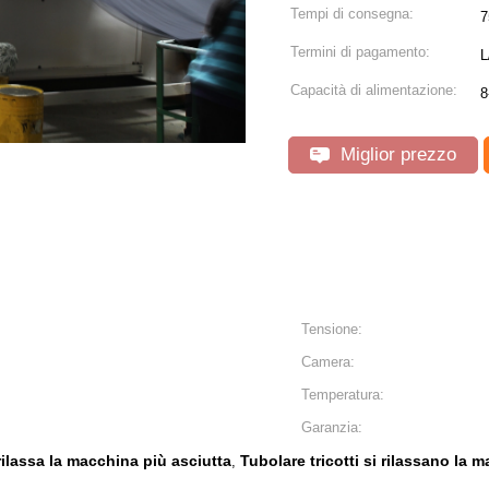
Tempi di consegna:
7
Termini di pagamento:
L
Capacità di alimentazione:
8
Miglior prezzo
Tensione:
Camera:
Temperatura:
Garanzia:
rilassa la macchina più asciutta
Tubolare tricotti si rilassano la 
,