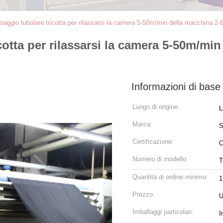
ssaggio tubolare tricotta per rilassarsi la camera 5-50m/min della macchina 2-6
cotta per rilassarsi la camera 5-50m/mi
Informazioni di base
Luogo di origine:
L
Marca:
Certificazione:
Numero di modello:
T
Quantità di ordine minimo:
1
Prezzo:
U
Imballaggi particolari:
I