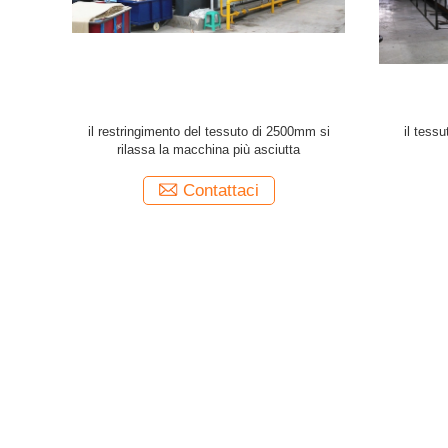
l tessuto
Tubolare tricotti il tessuto si rilassano la
Macchina
macchina dell'essiccatore Tensionless
Frame
Contattaci
categorie
Circa noi