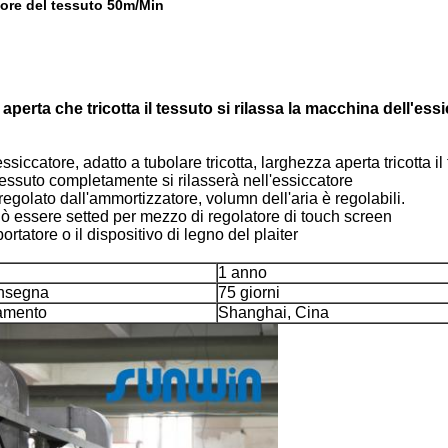
ore del tessuto 50m/Min
 aperta che tricotta il tessuto si rilassa la macchina dell'ess
iccatore, adatto a tubolare tricotta, larghezza aperta tricotta il 
l tessuto completamente si rilasserà nell'essiccatore
egolato dall'ammortizzatore, volumn dell'aria è regolabili.
può essere setted per mezzo di regolatore di touch screen
portatore o il dispositivo di legno del plaiter
1 anno
onsegna
75 giorni
camento
Shanghai, Cina