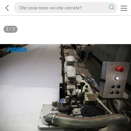
2
/
2