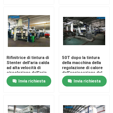
Prodotti
macchina dello stenter del tessuto
Macchina di Stenter dell'aria calda
Rifinitrice di tintura di
50T dopo la tintura
Macchina di Stenter del tessuto
Stenter dell'aria calda
della macchina della
ad alta velocità di
regolazione di calore
circolazione dell'aria
dell'essiccazione del
calda per le lenzuola
tessuto per il tessuto
Asciugatrice del tessuto
Invia richiesta
Invia richiesta
di cotone
Macchina della regolazione di calore del tessuto
Rifinitrice del tessuto