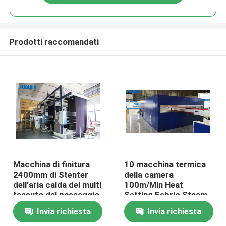
Prodotti raccomandati
Casa
Macchina di finitura
10 macchina termica
2400mm di Stenter
della camera
dell'aria calda del multi
100m/Min Heat
Chi siamo
tessuto del passaggio
Setting Fabric Steam
per i tessuti del
per il tessuto del
Invia richiesta
Invia richiesta
lenzuolo
velluto
Contatti