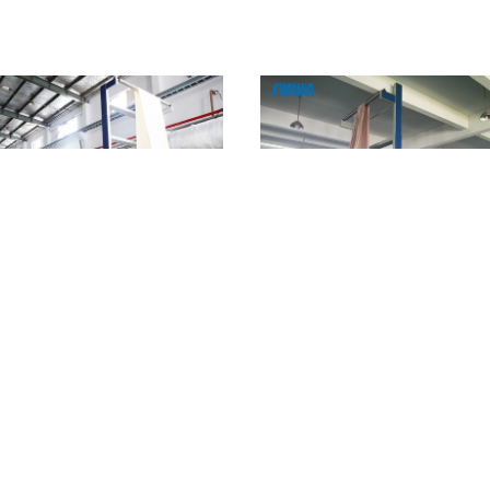
6 camere ha riscaldato la macchina
Rifinitrice di tintura di Stenter dell'a
azione del calore del tessuto per il
alta velocità di circolazione dell'ari
essuto di cotone 80m/Min
le lenzuola
Contattaci
Contattaci