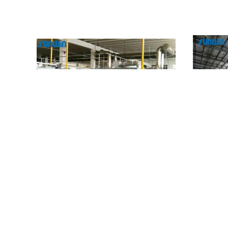
e mette la
macchina della regolazione di calore del
Un gas di 
 tessuti di
tessuto della struttura dello stenditoio 50T per i
della regol
tessuti dell'asciugamano 2600mm
t
Contattaci