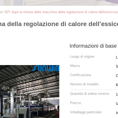
o
>
50T dopo la tintura della macchina della regolazione di calore dell'essiccaz
a della regolazione di calore dell'essic
Informazioni di base
Luogo di origine:
L
Marca:
Certificazione:
Numero di modello:
K
Quantità di ordine minimo:
1
Prezzo:
U
Imballaggi particolari:
I