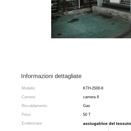
Informazioni dettagliate
Modello:
KTH-2500-8
Camera:
camera 8
Riscaldamento:
Gas
Peso:
50 T
Evidenziare:
asciugatrice del tessut