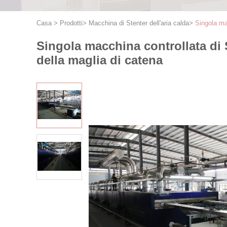
Casa
>
Prodotti
>
Macchina di Stenter dell'aria calda
>
Singola mac
Singola macchina controllata di St
della maglia di catena