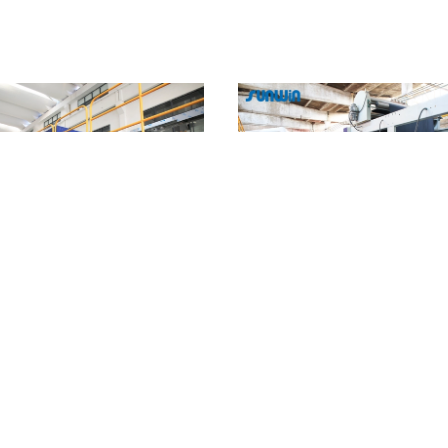
alda ad alta temperatura 100m/Min
Industria tessile automatica della
ura di Stenter della macchina tessile
3000mm di Stenter dell'aria calda 
di Airmini Stenter
Towel
Contattaci
Contattaci