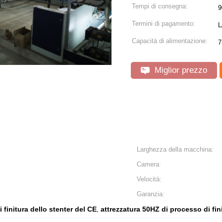
Tempi di consegna:
9
Termini di pagamento:
L
Capacità di alimentazione:
7
Miglior prezzo
Larghezza della macchina:
Camera:
Velocità:
Garanzia:
finitura dello stenter del CE
attrezzatura 50HZ di processo di fini
,