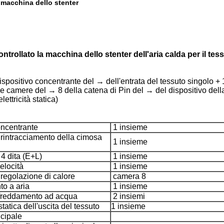
macchina dello stenter
ontrollato la macchina dello stenter dell'aria calda per il tes
positivo concentrante del → dell'entrata del tessuto singolo + 1
le camere del → 8 della catena di Pin del → del dispositivo dell
ettricità statica)
oncentrante
1 insieme
 rintracciamento della cimosa
1 insieme
 4 dita (E+L)
1 insieme
velocità
1 insieme
regolazione di calore
camera 8
o a aria
1 insieme
affreddamento ad acqua
2 insiemi
istatica dell'uscita del tessuto
1 insieme
ncipale