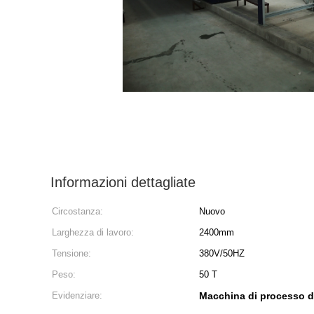
Informazioni dettagliate
Circostanza:
Nuovo
Larghezza di lavoro:
2400mm
Tensione:
380V/50HZ
Peso:
50 T
Evidenziare:
Macchina di processo di 