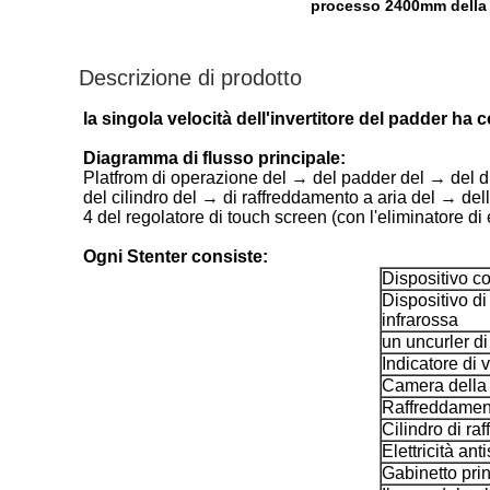
processo 2400mm della 
Descrizione di prodotto
la singola velocità dell'invertitore del padder ha c
Diagramma di flusso principale:
Platfrom di operazione del → del padder del → del dis
del cilindro del → di raffreddamento a aria del → del
4 del regolatore di touch screen (con l'eliminatore di el
Ogni Stenter consiste:
Dispositivo c
Dispositivo di
infrarossa
un uncurler di
Indicatore di 
Camera della 
Raffreddament
Cilindro di r
Elettricità ant
Gabinetto pri