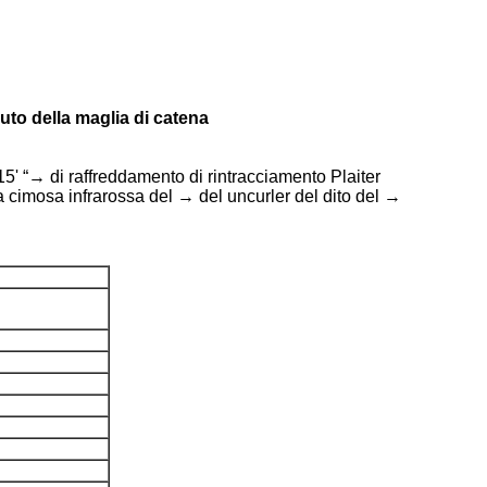
suto della maglia di catena
5' “→ di raffreddamento di rintracciamento Plaiter
a cimosa infrarossa del → del uncurler del dito del →