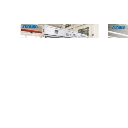
del tessuto
380V dopo la macchina continua di Stenter
Macchina c
calda del
dell'aria calda di candeggio che funziona 60T
della strutt
hezza aperta
Contattaci