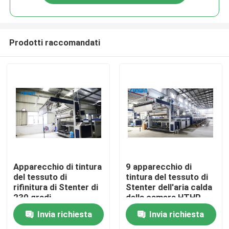
Prodotti raccomandati
Casa
Apparecchio di tintura
9 apparecchio di
del tessuto di
tintura del tessuto di
rifinitura di Stenter di
Stenter dell'aria calda
Chi siamo
230 gradi
della camera HTHP
Invia richiesta
Invia richiesta
Contatti