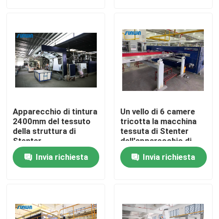
Prodotti
macchina dello stenter del tessuto
Macchina di Stenter dell'aria calda
Apparecchio di tintura
Un vello di 6 camere
Macchina di Stenter del tessuto
2400mm del tessuto
tricotta la macchina
della struttura di
tessuta di Stenter
Stenter
dell'apparecchio di
tintura del tessuto di
Asciugatrice del tessuto
Invia richiesta
Invia richiesta
tessuto
Macchina della regolazione di calore del tessuto
Rifinitrice del tessuto