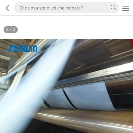
2
/
2