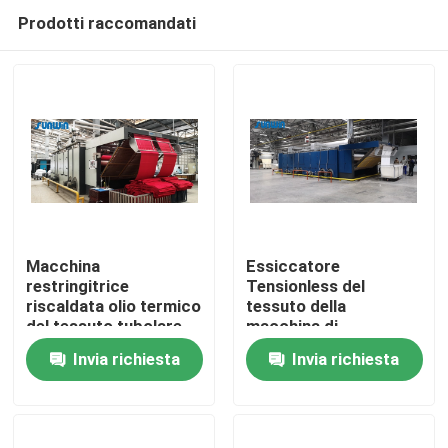
Prodotti raccomandati
Macchina
Essiccatore
restringitrice
Tensionless del
riscaldata olio termico
tessuto della
Casa
del tessuto tubolare
macchina di
Tensionless asciutto
rilassamento del
Invia richiesta
Invia richiesta
del poliestere della
tessuto riscaldato gas
Chi siamo
macchina di
da 170 gradi
morbidezza
Contatti