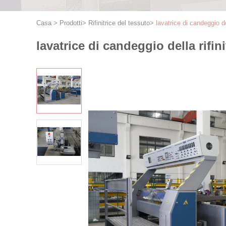
Casa
>
Prodotti
>
Rifinitrice del tessuto
>
lavatrice di candeggio d
lavatrice di candeggio della rifi