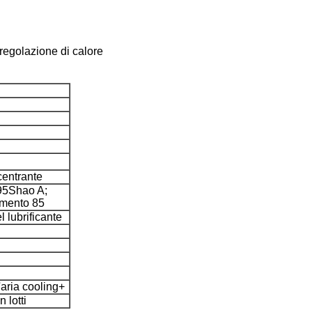
 regolazione di calore
centrante
 95Shao A;
amento 85
l lubrificante
'aria cooling+
 lotti