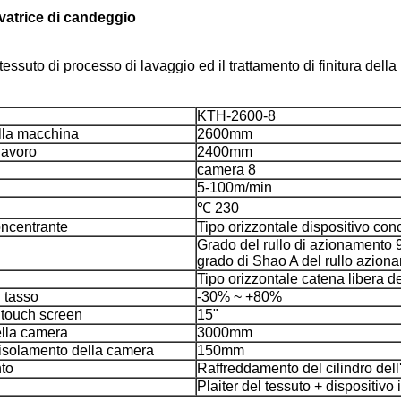
lavatrice di candeggio
ssuto di processo di lavaggio ed il trattamento di finitura della
KTH-2600-8
lla macchina
2600mm
lavoro
2400mm
camera 8
5-100m/min
℃ 230
oncentrante
Tipo orizzontale dispositivo con
Grado del rullo di azionamento
grado di Shao A del rullo azion
Tipo orizzontale catena libera de
l tasso
-30% ~ +80%
 touch screen
15"
lla camera
3000mm
'isolamento della camera
150mm
to
Raffreddamento del cilindro dell
Plaiter del tessuto + dispositivo in