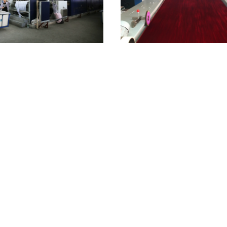
2400mm che finisce la rifinitrice del
Tessuto completo che asciuga la
suto di Stenter 380V 50HZ
185KW della regolazione di calore d
di Stenter
Contattaci
Contattaci
Giro della fabbrica