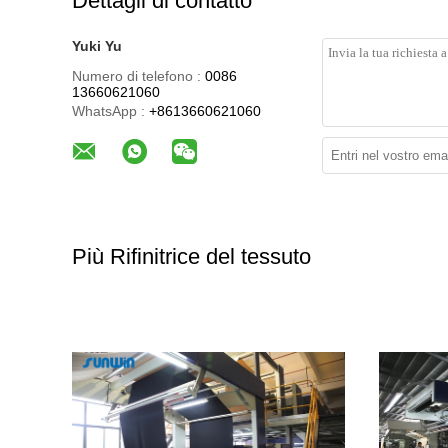
Dettagli di contatto
Yuki Yu
Numero di telefono :
0086
13660621060
WhatsApp :
+8613660621060
Più Rifinitrice del tessuto