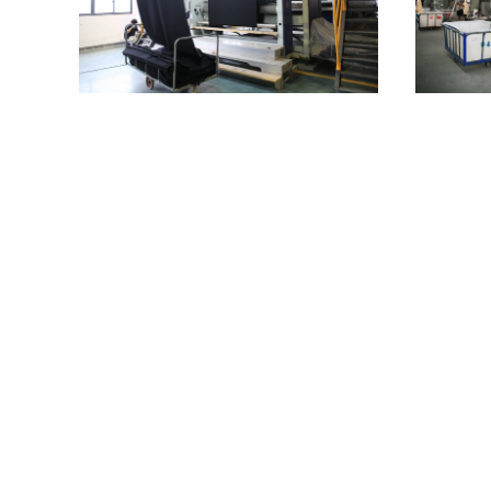
 tessuto di
Touch screen termico del ponte di controllo
tessuto di 
endo 1800mm
riscaldato dell'olio che controlla la rifinitrice di
tes
Stenter
Contattaci
categorie
Circa noi