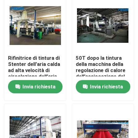
Prodotti
macchina dello stenter del tessuto
Macchina di Stenter dell'aria calda
Rifinitrice di tintura di
50T dopo la tintura
Stenter dell'aria calda
della macchina della
ad alta velocità di
regolazione di calore
Macchina di Stenter del tessuto
circolazione dell'aria
dell'essiccazione del
calda per le lenzuola
tessuto per il tessuto
Invia richiesta
Invia richiesta
di cotone
Asciugatrice del tessuto
Macchina della regolazione di calore del tessuto
Rifinitrice del tessuto