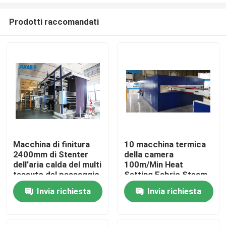
Prodotti raccomandati
Macchina di finitura
10 macchina termica
2400mm di Stenter
della camera
Casa
dell'aria calda del multi
100m/Min Heat
tessuto del passaggio
Setting Fabric Steam
per i tessuti del
per il tessuto del
Invia richiesta
Invia richiesta
Chi siamo
lenzuolo
velluto
Contatti