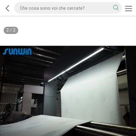
2
/
2