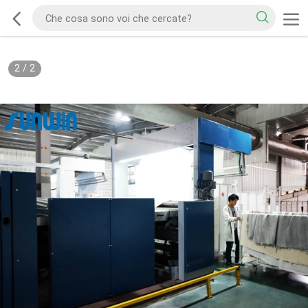
2
/
2