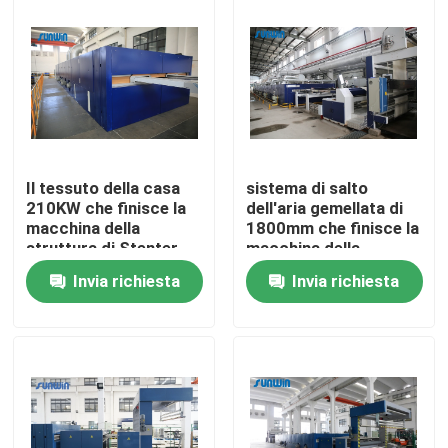
Prodotti
macchina dello stenter del tessuto
Macchina di Stenter dell'aria calda
Il tessuto della casa
sistema di salto
210KW che finisce la
dell'aria gemellata di
macchina della
1800mm che finisce la
Macchina di Stenter del tessuto
struttura di Stenter
macchina della
tricotta il tessuto del
struttura di Stenter
Invia richiesta
Invia richiesta
filo di ordito
per i tessuti di cotone
Asciugatrice del tessuto
Macchina della regolazione di calore del tessuto
Rifinitrice del tessuto