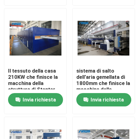
Prodotti
macchina dello stenter del tessuto
Macchina di Stenter dell'aria calda
Il tessuto della casa
sistema di salto
Macchina di Stenter del tessuto
210KW che finisce la
dell'aria gemellata di
macchina della
1800mm che finisce la
struttura di Stenter
macchina della
tricotta il tessuto del
struttura di Stenter
Asciugatrice del tessuto
Invia richiesta
Invia richiesta
filo di ordito
per i tessuti di cotone
Macchina della regolazione di calore del tessuto
Rifinitrice del tessuto