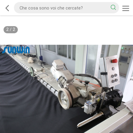
2
/
2