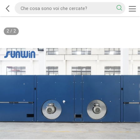
2
/
2