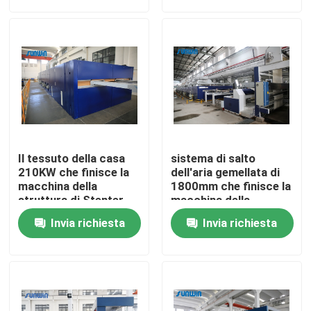
Prodotti
macchina dello stenter del tessuto
Macchina di Stenter dell'aria calda
Il tessuto della casa
sistema di salto
Macchina di Stenter del tessuto
210KW che finisce la
dell'aria gemellata di
macchina della
1800mm che finisce la
struttura di Stenter
macchina della
tricotta il tessuto del
struttura di Stenter
Asciugatrice del tessuto
Invia richiesta
Invia richiesta
filo di ordito
per i tessuti di cotone
Macchina della regolazione di calore del tessuto
Rifinitrice del tessuto