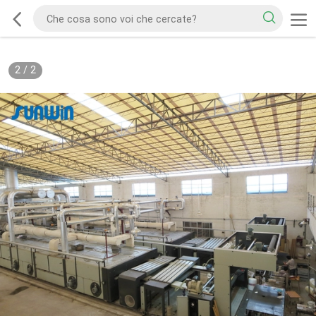
2
/
2