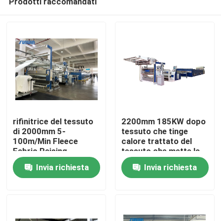
Prodotti raccomandati
rifinitrice del tessuto
2200mm 185KW dopo
di 2000mm 5-
tessuto che tinge
100m/Min Fleece
calore trattato del
Fabric Raising
tessuto che mette la
Casa
Machine Stenter
macchina di finitura di
Invia richiesta
Invia richiesta
Stenter
Chi siamo
Contatti