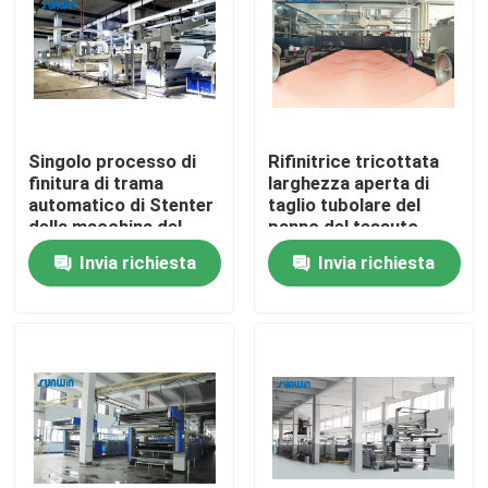
Prodotti
macchina dello stenter del tessuto
Singolo processo di
Rifinitrice tricottata
finitura di trama
larghezza aperta di
Macchina di Stenter dell'aria calda
automatico di Stenter
taglio tubolare del
della macchina del
panno del tessuto
raddrizzatore di
2800mm
Invia richiesta
Invia richiesta
Macchina di Stenter del tessuto
Padder di 8 camere
Asciugatrice del tessuto
Macchina della regolazione di calore del tessuto
Rifinitrice del tessuto