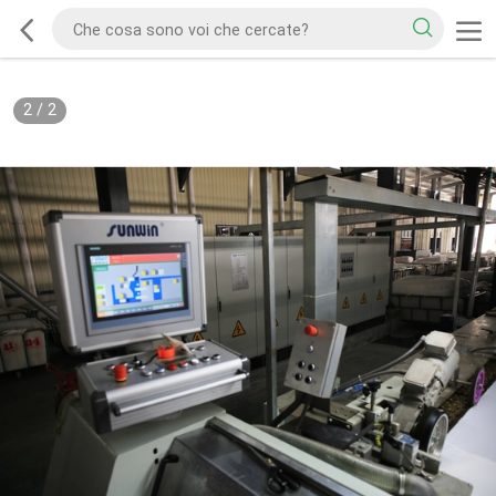
2
/
2