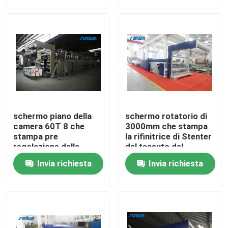
Prodotti
macchina dello stenter del tessuto
Macchina di Stenter dell'aria calda
schermo piano della
schermo rotatorio di
Macchina di Stenter del tessuto
camera 60T 8 che
3000mm che stampa
stampa pre
la rifinitrice di Stenter
regolazione della
del tessuto del
macchina di Stenter
tessuto
Asciugatrice del tessuto
Invia richiesta
Invia richiesta
del tessuto
Macchina della regolazione di calore del tessuto
Rifinitrice del tessuto