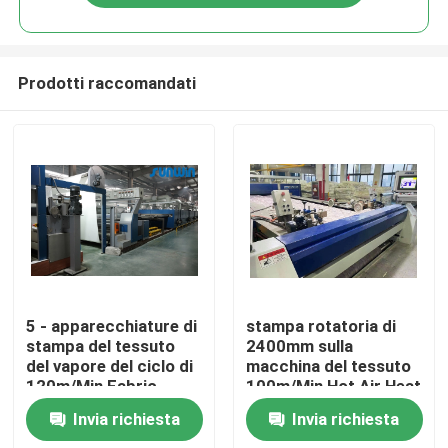
Prodotti raccomandati
Casa
5 - apparecchiature di
stampa rotatoria di
stampa del tessuto
2400mm sulla
del vapore del ciclo di
macchina del tessuto
Chi siamo
120m/Min Fabric
100m/Min Hot Air Heat
Screen Printing
Setting
Invia richiesta
Invia richiesta
Machine
Contatti