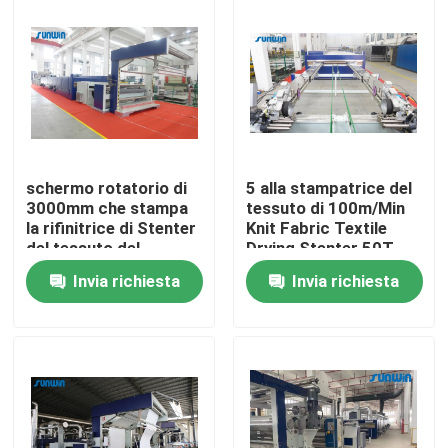
Prodotti
macchina dello stenter del tessuto
Macchina di Stenter dell'aria calda
schermo rotatorio di
5 alla stampatrice del
3000mm che stampa
tessuto di 100m/Min
la rifinitrice di Stenter
Knit Fabric Textile
Macchina di Stenter del tessuto
del tessuto del
Drying Stenter 50T
tessuto
Invia richiesta
Invia richiesta
Asciugatrice del tessuto
Macchina della regolazione di calore del tessuto
Rifinitrice del tessuto