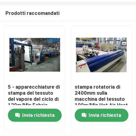
Prodotti raccomandati
5 - apparecchiature di
stampa rotatoria di
stampa del tessuto
2400mm sulla
Casa
del vapore del ciclo di
macchina del tessuto
120m/Min Fabric
100m/Min Hot Air Heat
Screen Printing
Setting
Invia richiesta
Invia richiesta
Chi siamo
Machine
Contatti