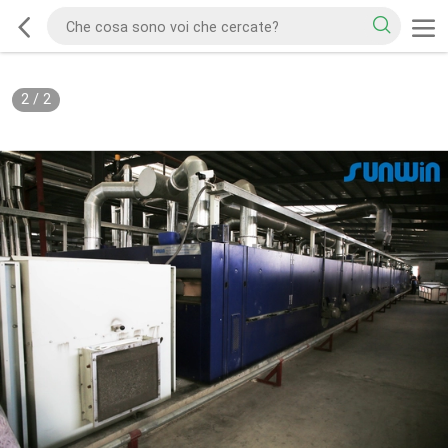
2
/
2