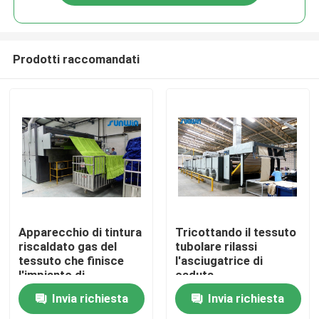
Prodotti raccomandati
Casa
Apparecchio di tintura
Tricottando il tessuto
riscaldato gas del
tubolare rilassi
tessuto che finisce
l'asciugatrice di
Chi siamo
l'impianto di
caduta
essiccazione di
Invia richiesta
Invia richiesta
caduta di Stenter
Contatti