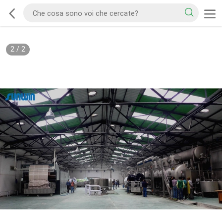
2
/
2