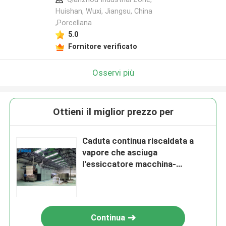
Huishan, Wuxi, Jiangsu, China
,Porcellana
5.0
Fornitore verificato
Osservi più
Ottieni il miglior prezzo per
Caduta continua riscaldata a
vapore che asciuga
l'essiccatore macchina-
macchina del tessuto di
rifinitura dell'asciugamano
Continua