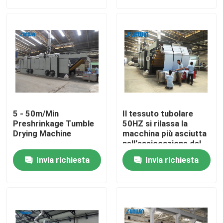
Prodotti
macchina dello stenter del tessuto
Macchina di Stenter dell'aria calda
5 - 50m/Min
Il tessuto tubolare
Macchina di Stenter del tessuto
Preshrinkage Tumble
50HZ si rilassa la
Drying Machine
macchina più asciutta
nell'essiccazione del
tessuto che finisce
Asciugatrice del tessuto
Invia richiesta
Invia richiesta
2500mm
Macchina della regolazione di calore del tessuto
Rifinitrice del tessuto