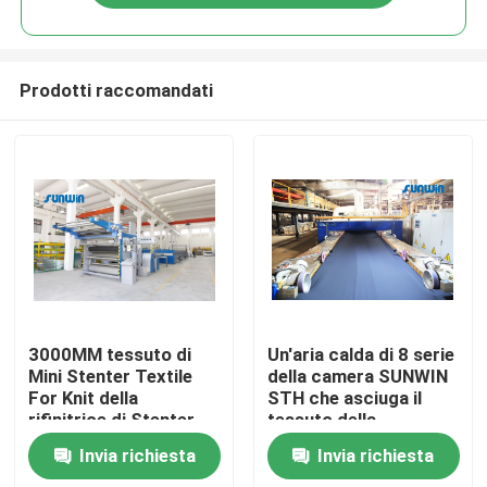
Prodotti raccomandati
Casa
3000MM tessuto di
Un'aria calda di 8 serie
Mini Stenter Textile
della camera SUNWIN
For Knit della
STH che asciuga il
Chi siamo
rifinitrice di Stenter
tessuto della
dell'aria calda di 6
macchina di Stenter
Invia richiesta
Invia richiesta
camere
per il tessuto da
Contatti
arredamento