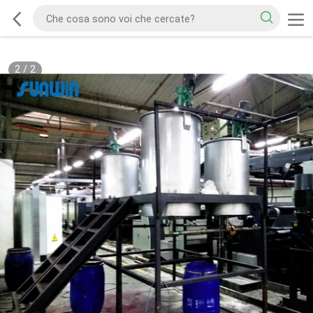
2
/
2