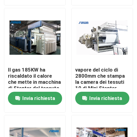
Prodotti
macchina dello stenter del tessuto
Macchina di Stenter dell'aria calda
Il gas 185KW ha
vapore del ciclo di
Macchina di Stenter del tessuto
riscaldato il calore
2800mm che stampa
che mette in macchina
la camera dei tessuti
di Stenter del tessuto
10 di Mini Stenter
per tessuto pesante
Textile Machine For
Asciugatrice del tessuto
Invia richiesta
Invia richiesta
Macchina della regolazione di calore del tessuto
Rifinitrice del tessuto