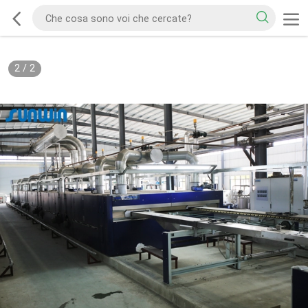
2
/
2