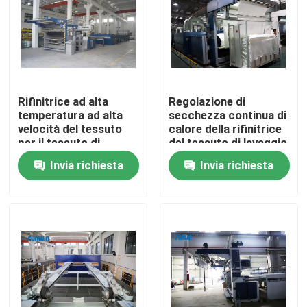
Prodotti
macchina dello stenter del tessuto
Rifinitrice ad alta
Regolazione di
temperatura ad alta
secchezza continua di
Macchina di Stenter dell'aria calda
velocità del tessuto
calore della rifinitrice
per il tessuto di
del tessuto di lavaggio
Bedmattress
di Stenter
Invia richiesta
Invia richiesta
Macchina di Stenter del tessuto
Asciugatrice del tessuto
Macchina della regolazione di calore del tessuto
Rifinitrice del tessuto