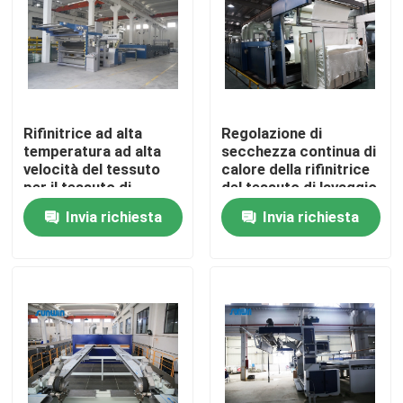
Prodotti
macchina dello stenter del tessuto
Rifinitrice ad alta
Regolazione di
temperatura ad alta
secchezza continua di
Macchina di Stenter dell'aria calda
velocità del tessuto
calore della rifinitrice
per il tessuto di
del tessuto di lavaggio
Bedmattress
di Stenter
Invia richiesta
Invia richiesta
Macchina di Stenter del tessuto
Asciugatrice del tessuto
Macchina della regolazione di calore del tessuto
Rifinitrice del tessuto