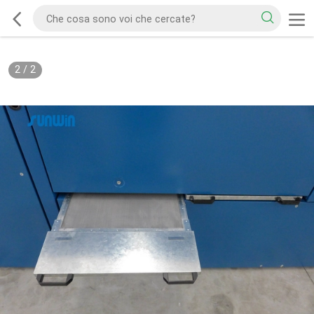
2
/
2