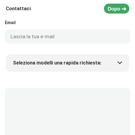
Contattaci
Dopo
Email
Seleziona modelli una rapida richiesta:
Prezzo del prodotto
Min.order quantity
Richiedi un campione
Più dettagli