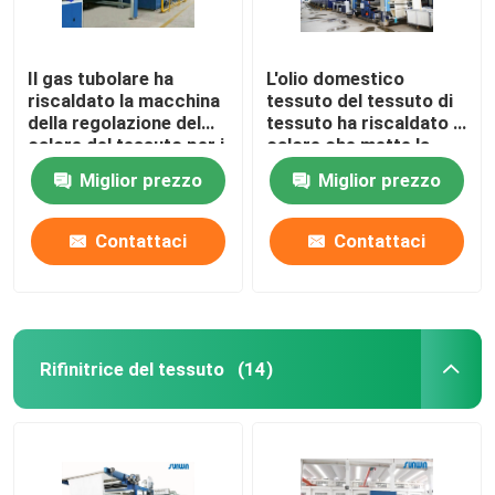
Il gas tubolare ha
L'olio domestico
riscaldato la macchina
tessuto del tessuto di
della regolazione del
tessuto ha riscaldato il
calore del tessuto per i
calore che mette la
tessuti
macchina di finitura di
Miglior prezzo
Miglior prezzo
dell'asciugamano
Stenter
2200mm
Contattaci
Contattaci
Rifinitrice del tessuto
(14)