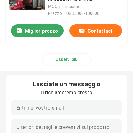
MOQ：1 insieme
Prezzo：USD5000-100000
Macchina della struttura dello stenditoio
Miglior prezzo
Contattaci
apparecchio di tintura del tessuto
Macchina di stampaggio di tessuti
Osservi più
Asciugatrice di caduta
Lasciate un messaggio
rifinitrice dello stenter
Ti richiameremo presto!
Rilassi la macchina più asciutta