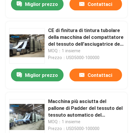
Miglior prezzo
Contattaci
CE di finitura di tintura tubolare
della macchina del compattatore
del tessuto dell'asciugatrice del
tessuto 35T
MOQ：1 insieme
Prezzo：USD5000-100000
Miglior prezzo
Contattaci
Macchina più asciutta del
pallone di Padder del tessuto del
tessuto automatico del
compattatore per i tessuti
MOQ：1 insieme
tricottare tubolari
Prezzo：USD5000-100000