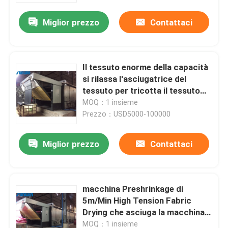
Miglior prezzo
Contattaci
Il tessuto enorme della capacità
si rilassa l'asciugatrice del
tessuto per tricotta il tessuto
2600mm
MOQ：1 insieme
Prezzo：USD5000-100000
Miglior prezzo
Contattaci
Casa
macchina Preshrinkage di
Chi siamo
5m/Min High Tension Fabric
Drying che asciuga la macchina
più asciutta del tessuto
Contatti
MOQ：1 insieme