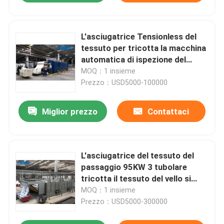
L'asciugatrice Tensionless del
tessuto per tricotta la macchina
automatica di ispezione del
tessuto del passaggio del
MOQ：1 insieme
tessuto 3
Prezzo：USD5000-100000
Miglior prezzo
Contattaci
L'asciugatrice del tessuto del
passaggio 95KW 3 tubolare
tricotta il tessuto del vello si
rilassa l'essiccatore 50HZ
MOQ：1 insieme
Prezzo：USD5000-300000