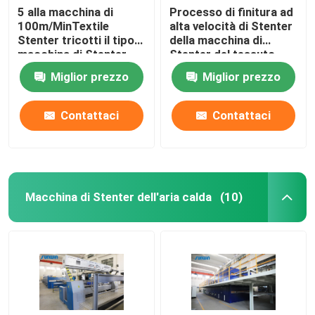
5 alla macchina di
Processo di finitura ad
100m/MinTextile
alta velocità di Stenter
Stenter tricotti il tipo
della macchina di
macchina di Stenter
Stenter del tessuto
dell'aria calda del
dell'olio termico del
Miglior prezzo
Miglior prezzo
vapore
poliestere
Contattaci
Contattaci
Macchina di Stenter dell'aria calda
(10)