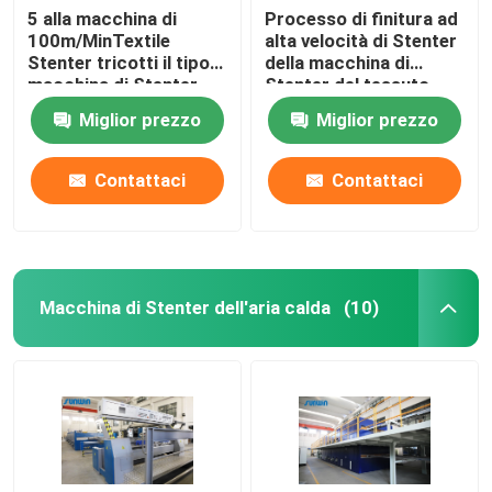
5 alla macchina di
Processo di finitura ad
100m/MinTextile
alta velocità di Stenter
Stenter tricotti il tipo
della macchina di
macchina di Stenter
Stenter del tessuto
dell'aria calda del
dell'olio termico del
Miglior prezzo
Miglior prezzo
vapore
poliestere
Contattaci
Contattaci
Macchina di Stenter dell'aria calda
(10)