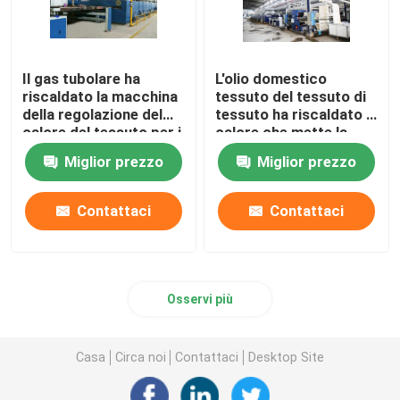
Il gas tubolare ha
L'olio domestico
riscaldato la macchina
tessuto del tessuto di
della regolazione del
tessuto ha riscaldato il
calore del tessuto per i
calore che mette la
tessuti
macchina di finitura di
Miglior prezzo
Miglior prezzo
dell'asciugamano
Stenter
2200mm
Contattaci
Contattaci
Osservi più
Casa
Circa noi
Contattaci
Desktop Site