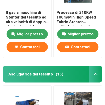
Il gas a macchina di
Processo di 210KW
Stenter del tessuto ad
100m/Min High Speed
alta velocità di doppio
Fabric Stenter
strato riscaldato per
nell'industria tessile
tricotta il tessuto
2800mm
Miglior prezzo
Miglior prezzo
Contattaci
Contattaci
Asciugatrice del tessuto
(15)