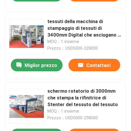
tessuti della macchina di
stampaggio di tessuti di
3400mm Digital che asciugano la
struttura 100m/Min dello
MOQ：1 insieme
stenditoio
Prezzo：USD5000-328000
Miglior prezzo
Contattaci
schermo rotatorio di 3000mm
che stampa la rifinitrice di
Stenter del tessuto del tessuto
MOQ：1 insieme
Prezzo：USD5000-298000