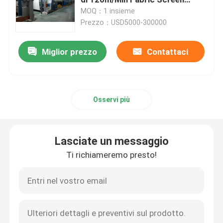
Printing Machine
MOQ：1 insieme
Prezzo：USD5000-300000
Macchina della struttura dello stenditoio
Miglior prezzo
Contattaci
apparecchio di tintura del tessuto
Macchina di stampaggio di tessuti
Osservi più
Asciugatrice di caduta
Lasciate un messaggio
rifinitrice dello stenter
Ti richiameremo presto!
Rilassi la macchina più asciutta