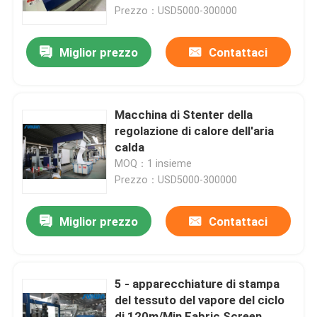
Prezzo：USD5000-300000
Prodotti
Miglior prezzo
Contattaci
macchina dello stenter del tessuto
Macchina di Stenter della
Macchina di Stenter dell'aria calda
regolazione di calore dell'aria
calda
MOQ：1 insieme
Macchina di Stenter del tessuto
Prezzo：USD5000-300000
Asciugatrice del tessuto
Miglior prezzo
Contattaci
Macchina della regolazione di calore del tessuto
5 - apparecchiature di stampa
del tessuto del vapore del ciclo
Rifinitrice del tessuto
di 120m/Min Fabric Screen