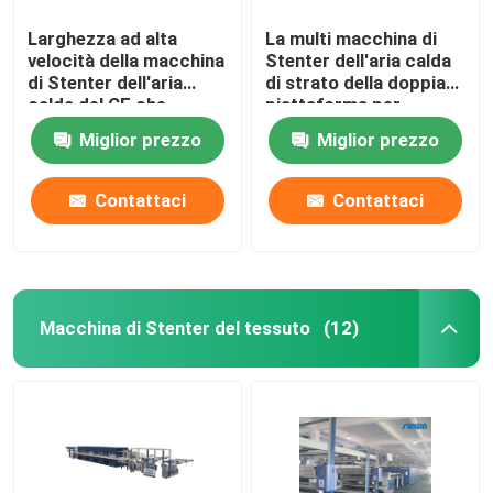
Larghezza ad alta
La multi macchina di
velocità della macchina
Stenter dell'aria calda
di Stenter dell'aria
di strato della doppia
calda del CE che
piattaforma per
tricotta tessuto che
tricotta i tessuti
Miglior prezzo
Miglior prezzo
finisce 2400mm
Contattaci
Contattaci
Macchina di Stenter del tessuto
(12)