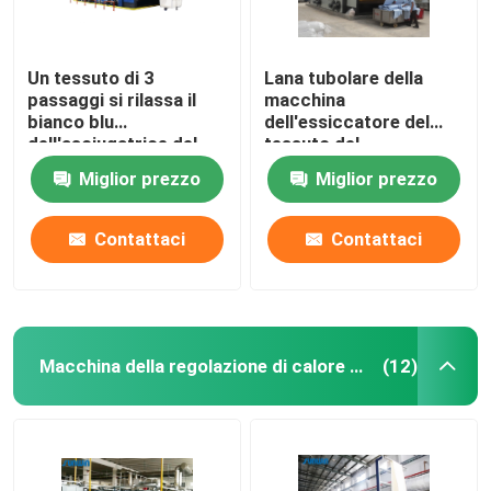
Un tessuto di 3
Lana tubolare della
passaggi si rilassa il
macchina
bianco blu
dell'essiccatore del
dell'asciugatrice del
tessuto del
tessuto
riscaldamento a gas
Miglior prezzo
Miglior prezzo
dell'essiccatore
pre asciugatrice
50m/Min
Contattaci
Contattaci
Macchina della regolazione di calore del tessuto
(12)