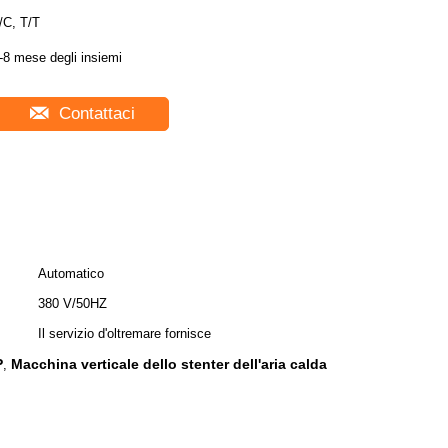
/C, T/T
-8 mese degli insiemi
Contattaci
Automatico
380 V/50HZ
Il servizio d'oltremare fornisce
P
Macchina verticale dello stenter dell'aria calda
,