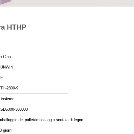
era HTHP
a Cina
SUNWIN
CE
TH-2800-9
 insieme
SD5000-300000
mballaggio del pallet/imballaggio scatola di legno
0 giorni