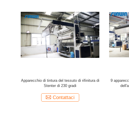
calore del
Tessuto di calore di vapore che tinge la
rifinitric
ng Machine
rifinitrice di Stenter 2800mm 100m/Min
Contattaci