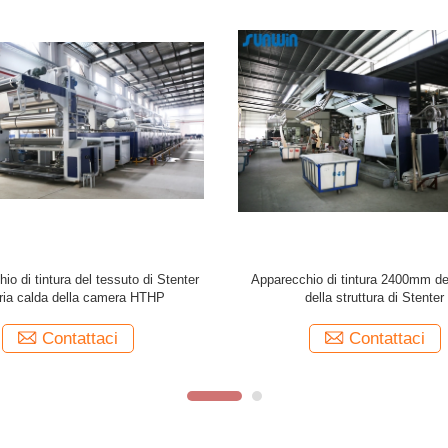
e di 2800mm 100m/Min Textile Dyeing
Tessuto del vello che finisce l'appa
Machine Drying Stenter
tintura della struttura di Stenter nel
tessile
Contattaci
Contattaci