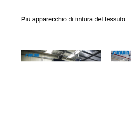
Più apparecchio di tintura del tessuto
calore del
Tessuto di calore di vapore che tinge la
rifinitric
ng Machine
rifinitrice di Stenter 2800mm 100m/Min