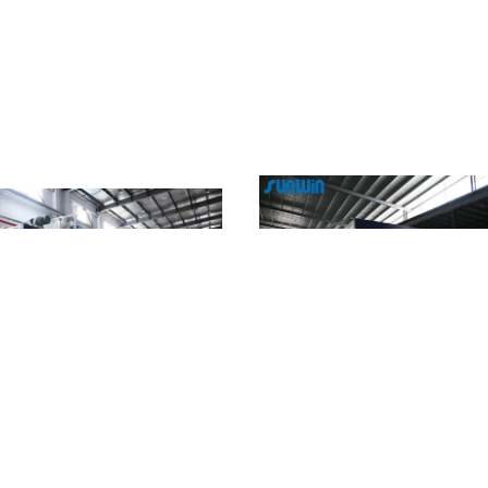
e di 2800mm 100m/Min Textile Dyeing
Tessuto del vello che finisce l'appa
Machine Drying Stenter
tintura della struttura di Stenter nel
tessile