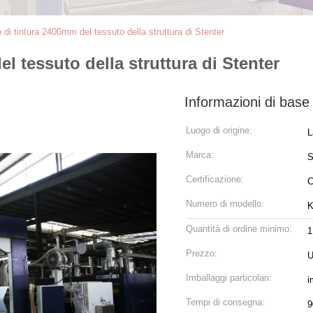
di tintura 2400mm del tessuto della struttura di Stenter
l tessuto della struttura di Stenter
Informazioni di base
Luogo di origine:
L
Marca:
Certificazione:
Numero di modello:
K
Quantità di ordine minimo:
1
Prezzo:
U
Imballaggi particolari:
i
Tempi di consegna:
9