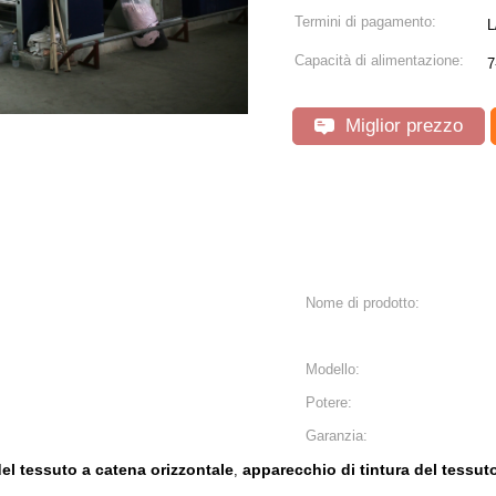
Termini di pagamento:
L
Capacità di alimentazione:
7
Miglior prezzo
Nome di prodotto:
Modello:
Potere:
Garanzia:
el tessuto a catena orizzontale
apparecchio di tintura del tessut
,