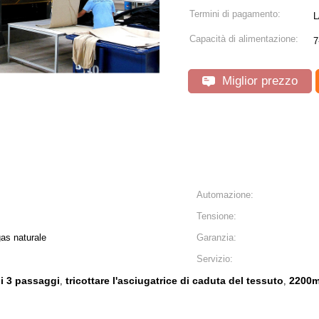
Termini di pagamento:
L
Capacità di alimentazione:
7
Miglior prezzo
Automazione:
Tensione:
gas naturale
Garanzia:
Servizio:
di 3 passaggi
tricottare l'asciugatrice di caduta del tessuto
2200m
,
,