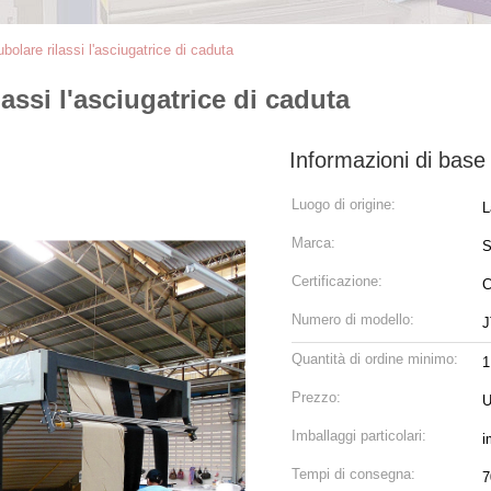
ubolare rilassi l'asciugatrice di caduta
lassi l'asciugatrice di caduta
Informazioni di base
Luogo di origine:
L
Marca:
Certificazione:
Numero di modello:
J
Quantità di ordine minimo:
1
Prezzo:
U
Imballaggi particolari:
i
Tempi di consegna:
7