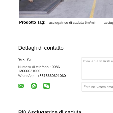
Prodotto Tag:
asciugatrice di caduta 5m/min
,
asciu
Dettagli di contatto
Yuki Yu
Numero di telefono :
0086
13660621060
WhatsApp :
+8613660621060
Più Asciugatrice di caduta