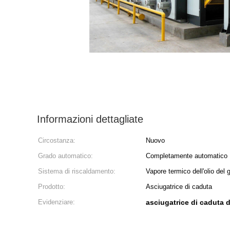
Informazioni dettagliate
Circostanza:
Nuovo
Grado automatico:
Completamente automatico
Sistema di riscaldamento:
Vapore termico dell'olio del 
Prodotto:
Asciugatrice di caduta
Evidenziare:
asciugatrice di caduta 