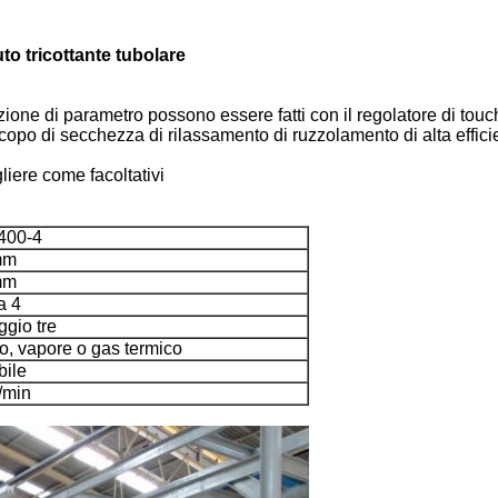
to tricottante tubolare
azione di parametro possono essere fatti con il regolatore di tou
opo di secchezza di rilassamento di ruzzolamento di alta effic
liere come facoltativi
400-4
mm
mm
a 4
gio tre
io, vapore o gas termico
bile
/min