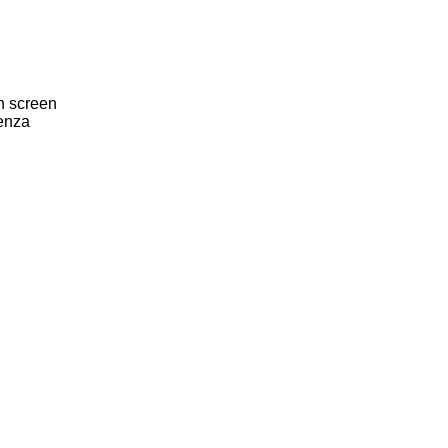
ch screen
ienza