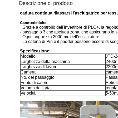
Descrizione di prodotto
caduta continua rilassarsi l'asciugatrice per tessu
Caratteristiche:
Grazie a controllo dell'invertitore di PLC+, la regol
-
- passaggio 3 che asciuga zona, che assicurano lo sc
- Ogni lunghezza 2000mm dell'essiccatore
- La catena di Pin e il padder possono essere di sceg
Specificazione:
Modello
JTD-2
Larghezza della macchina
2400
Larghezza di lavoro
2200
Camera
camer
No. del passaggio
Passag
Fonte di calore
Petrol
Volumn dell'aria
regola
Velocità
5-50m