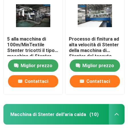
5 alla macchina di
Processo di finitura ad
100m/MinTextile
alta velocità di Stenter
Stenter tricotti il tipo
della macchina di
macchina di Stenter
Stenter del tessuto
dell'aria calda del
dell'olio termico del
Miglior prezzo
Miglior prezzo
vapore
poliestere
Contattaci
Contattaci
Casa
Prodotti
Macchina di Stenter dell'aria calda
(10)
Circa noi