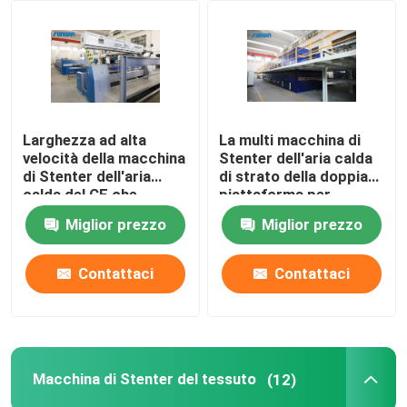
Giro della fabbrica
Controllo di qualità
Larghezza ad alta
La multi macchina di
velocità della macchina
Stenter dell'aria calda
Contattici
di Stenter dell'aria
di strato della doppia
calda del CE che
piattaforma per
tricotta tessuto che
tricotta i tessuti
Miglior prezzo
Miglior prezzo
Richieda una citazione
finisce 2400mm
Contattaci
Contattaci
macchina dello stenter del tessuto
Macchina di Stenter dell'aria calda
Macchina di Stenter del tessuto
(12)
Macchina di Stenter del tessuto