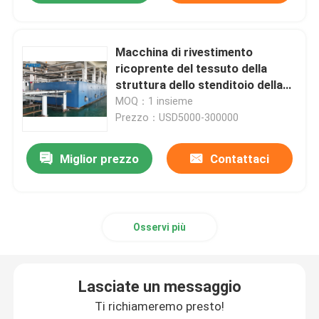
Macchina di rivestimento
ricoprente del tessuto della
struttura dello stenditoio della
macchina di Stenter dell'aria
MOQ：1 insieme
calda del tessuto 50HZ
Prezzo：USD5000-300000
Miglior prezzo
Contattaci
Osservi più
Lasciate un messaggio
Ti richiameremo presto!