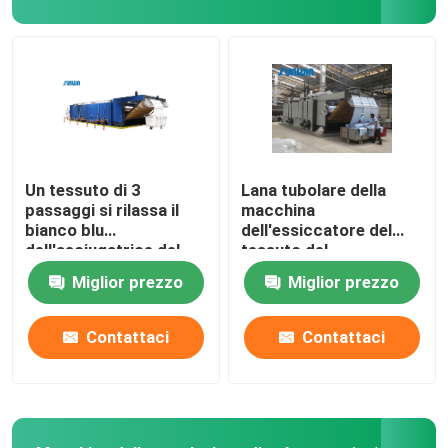
rifinitrice dello stenter
Rilassi la macchina più asciutta
Un tessuto di 3
Lana tubolare della
passaggi si rilassa il
macchina
bianco blu
dell'essiccatore del
dell'asciugatrice del
tessuto del
tessuto
riscaldamento a gas
Miglior prezzo
Miglior prezzo
dell'essiccatore
pre asciugatrice
50m/Min
Contattaci
Contattaci