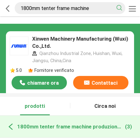
Xinwen Machinery Manufacturing (Wuxi)
Co.,Ltd.
Qianzhou Industrial Zone, Huishan, Wuxi,
Jiangsu, China,Cina
5.0
Fornitore verificato
chiamare ora
Contattaci
prodotti
Circa noi
1800mm tenter frame machine produzione online
(3)