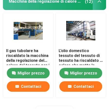
Macchina della regolazione di calore del tessuto
(12)
Il gas tubolare ha
L'olio domestico
riscaldato la macchina
tessuto del tessuto di
della regolazione del
tessuto ha riscaldato il
calore del tessuto per i
calore che mette la
tessuti
macchina di finitura di
Miglior prezzo
Miglior prezzo
dell'asciugamano
Stenter
2200mm
Contattaci
Contattaci