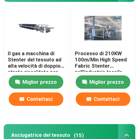
Asciugatrice del tessuto
Macchina della regolazione di calore del tessuto
Il gas a macchina di
Processo di 210KW
Rifinitrice del tessuto
Stenter del tessuto ad
100m/Min High Speed
alta velocità di doppio
Fabric Stenter
strato riscaldato per
nell'industria tessile
Macchina della struttura dello stenditoio
tricotta il tessuto
2800mm
Miglior prezzo
Miglior prezzo
apparecchio di tintura del tessuto
Contattaci
Contattaci
Macchina di stampaggio di tessuti
Asciugatrice di caduta
Asciugatrice del tessuto
(15)