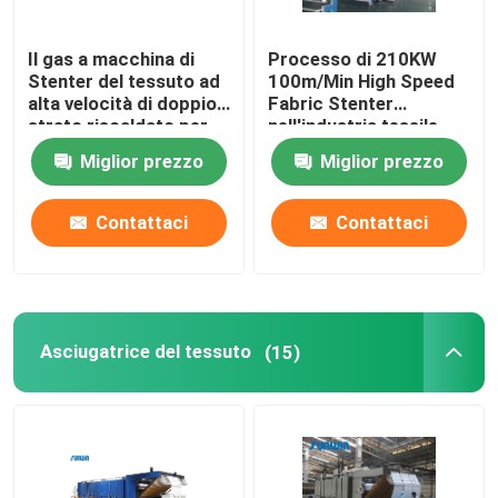
Il gas a macchina di
Processo di 210KW
Prodotti
Stenter del tessuto ad
100m/Min High Speed
alta velocità di doppio
Fabric Stenter
strato riscaldato per
nell'industria tessile
macchina dello stenter del tessuto
tricotta il tessuto
2800mm
Miglior prezzo
Miglior prezzo
Macchina di Stenter dell'aria calda
Contattaci
Contattaci
Macchina di Stenter del tessuto
Asciugatrice del tessuto
Asciugatrice del tessuto
(15)
Macchina della regolazione di calore del tessuto
Rifinitrice del tessuto