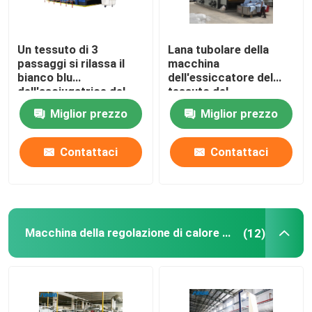
Macchina della struttura dello stenditoio
Un tessuto di 3
Lana tubolare della
passaggi si rilassa il
macchina
bianco blu
dell'essiccatore del
apparecchio di tintura del tessuto
dell'asciugatrice del
tessuto del
tessuto
riscaldamento a gas
Miglior prezzo
Miglior prezzo
dell'essiccatore
pre asciugatrice
Macchina di stampaggio di tessuti
50m/Min
Contattaci
Contattaci
Asciugatrice di caduta
rifinitrice dello stenter
Macchina della regolazione di calore del tessuto
(12)
Rilassi la macchina più asciutta