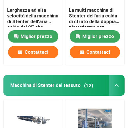
Larghezza ad alta
La multi macchina di
velocità della macchina
Stenter dell'aria calda
di Stenter dell'aria
di strato della doppia
calda del CE che
piattaforma per
tricotta tessuto che
tricotta i tessuti
Miglior prezzo
Miglior prezzo
finisce 2400mm
Contattaci
Contattaci
Macchina di Stenter del tessuto
(12)
Casa
Chi siamo
Contatti