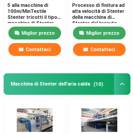
5 alla macchina di
Processo di finitura ad
100m/MinTextile
alta velocità di Stenter
Stenter tricotti il tipo
della macchina di
macchina di Stenter
Stenter del tessuto
dell'aria calda del
dell'olio termico del
Miglior prezzo
Miglior prezzo
vapore
poliestere
Contattaci
Contattaci
Macchina di Stenter dell'aria calda
(10)