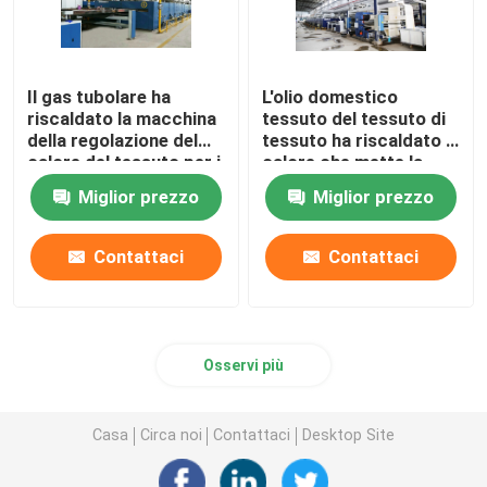
Il gas tubolare ha
L'olio domestico
riscaldato la macchina
tessuto del tessuto di
della regolazione del
tessuto ha riscaldato il
calore del tessuto per i
calore che mette la
tessuti
macchina di finitura di
Miglior prezzo
Miglior prezzo
dell'asciugamano
Stenter
2200mm
Contattaci
Contattaci
Osservi più
Casa
Circa noi
Contattaci
Desktop Site