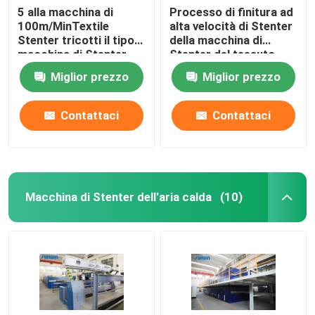
5 alla macchina di
Processo di finitura ad
100m/MinTextile
alta velocità di Stenter
Stenter tricotti il tipo
della macchina di
macchina di Stenter
Stenter del tessuto
dell'aria calda del
dell'olio termico del
Miglior prezzo
Miglior prezzo
vapore
poliestere
Contattaci
Contattaci
Macchina di Stenter dell'aria calda
(10)