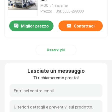
MOQ：1 insieme
Prezzo：USD5000-298000
Asciugatrice del tessuto
Miglior prezzo
Contattaci
Macchina della regolazione di calore del tessuto
Rifinitrice del tessuto
Osservi più
Macchina della struttura dello stenditoio
Lasciate un messaggio
apparecchio di tintura del tessuto
Ti richiameremo presto!
Macchina di stampaggio di tessuti
Asciugatrice di caduta