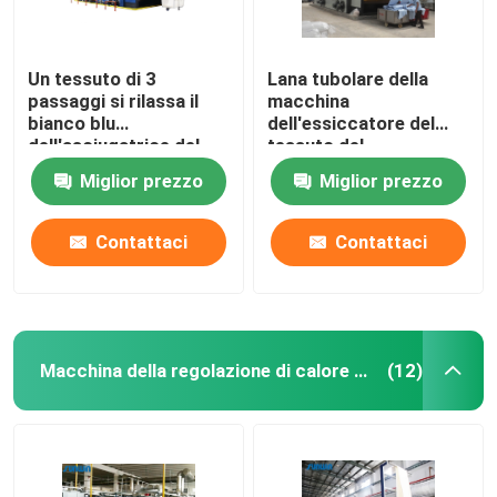
Un tessuto di 3
Lana tubolare della
passaggi si rilassa il
macchina
bianco blu
dell'essiccatore del
dell'asciugatrice del
tessuto del
tessuto
riscaldamento a gas
Miglior prezzo
Miglior prezzo
dell'essiccatore
pre asciugatrice
50m/Min
Contattaci
Contattaci
Macchina della regolazione di calore del tessuto
(12)