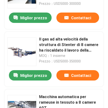
Prezzo：USD5000-300000
Giro della fabbrica
Miglior prezzo
Contattaci
Controllo di qualità
Il gas ad alta velocità della
Contattici
struttura di Stenter di 8 camere
ha riscaldato il lavoro della
macchina di Stenter del tessuto
MOQ：1 insieme
Richieda una citazione
Prezzo：USD5000-350000
macchina dello stenter del tessuto
Miglior prezzo
Contattaci
Macchina di Stenter dell'aria calda
Macchina automatica per
rameuse in tessuto a 8 camere
Macchina di Stenter del tessuto
60T