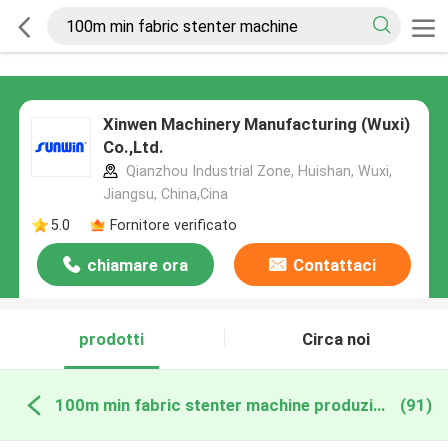
Xinwen Machinery Manufacturing (Wuxi)
Co.,Ltd.
Qianzhou Industrial Zone, Huishan, Wuxi,
Jiangsu, China,Cina
5.0
Fornitore verificato
chiamare ora
Contattaci
prodotti
Circa noi
100m min fabric stenter machine produzione online
(91)