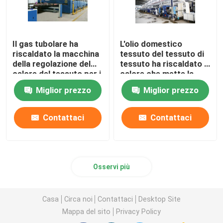
Il gas tubolare ha
L'olio domestico
riscaldato la macchina
tessuto del tessuto di
della regolazione del
tessuto ha riscaldato il
calore del tessuto per i
calore che mette la
tessuti
macchina di finitura di
Miglior prezzo
Miglior prezzo
dell'asciugamano
Stenter
2200mm
Contattaci
Contattaci
Osservi più
Casa
Circa noi
Contattaci
Desktop Site
Mappa del sito
Privacy Policy