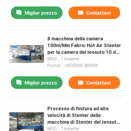
Miglior prezzo
Contattaci
8 macchina della camera
100m/Min Fabric Hot Air Stenter
per la camera del tessuto 10 del
vello
MOQ：1 insieme
Prezzo：USD5000-300000
Miglior prezzo
Contattaci
Casa
Processo di finitura ad alta
Prodotti
velocità di Stenter della
macchina di Stenter del tessuto
dell'olio termico del poliestere
Circa noi
MOQ：1 insieme