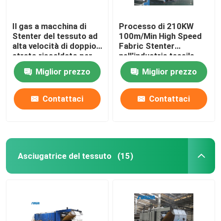
Il gas a macchina di
Processo di 210KW
Stenter del tessuto ad
100m/Min High Speed
alta velocità di doppio
Fabric Stenter
strato riscaldato per
nell'industria tessile
tricotta il tessuto
2800mm
Miglior prezzo
Miglior prezzo
Contattaci
Contattaci
Asciugatrice del tessuto
(15)