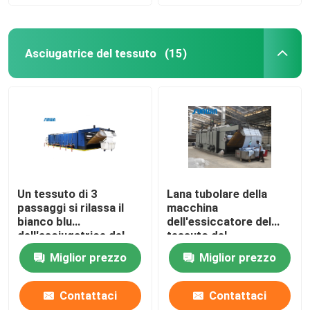
Asciugatrice del tessuto
(15)
Un tessuto di 3
Lana tubolare della
passaggi si rilassa il
macchina
bianco blu
dell'essiccatore del
dell'asciugatrice del
tessuto del
tessuto
riscaldamento a gas
Miglior prezzo
Miglior prezzo
dell'essiccatore
pre asciugatrice
50m/Min
Contattaci
Contattaci