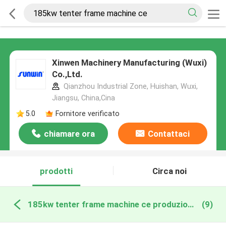
Xinwen Machinery Manufacturing (Wuxi)
Co.,Ltd.
Qianzhou Industrial Zone, Huishan, Wuxi,
Jiangsu, China,Cina
5.0
Fornitore verificato
chiamare ora
Contattaci
prodotti
Circa noi
185kw tenter frame machine ce produzione online
(9)