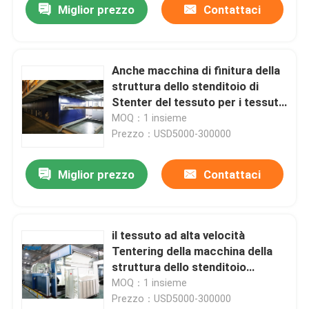
Miglior prezzo
Contattaci
Anche macchina di finitura della
struttura dello stenditoio di
Stenter del tessuto per i tessuti
a riccio lunghi dell'asciugamano
MOQ：1 insieme
Prezzo：USD5000-300000
Miglior prezzo
Contattaci
il tessuto ad alta velocità
Tentering della macchina della
struttura dello stenditoio
riscaldato olio di 3000mm per
MOQ：1 insieme
tricotta tessuto
Prezzo：USD5000-300000