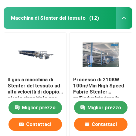
Macchina di Stenter del tessuto
(12)
Il gas a macchina di
Processo di 210KW
Stenter del tessuto ad
100m/Min High Speed
alta velocità di doppio
Fabric Stenter
strato riscaldato per
nell'industria tessile
tricotta il tessuto
2800mm
Miglior prezzo
Miglior prezzo
Contattaci
Contattaci