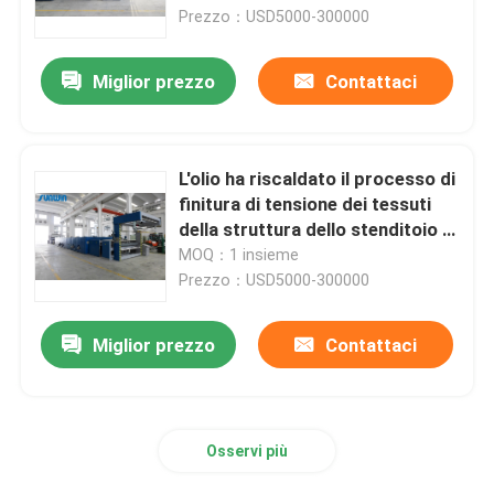
Prezzo：USD5000-300000
Giro della fabbrica
Miglior prezzo
Contattaci
Controllo di qualità
L'olio ha riscaldato il processo di
Contattici
finitura di tensione dei tessuti
della struttura dello stenditoio in
tessuto 5 - 100m/Min
MOQ：1 insieme
Richieda una citazione
Prezzo：USD5000-300000
macchina dello stenter del tessuto
Miglior prezzo
Contattaci
Macchina di Stenter dell'aria calda
Osservi più
Macchina di Stenter del tessuto