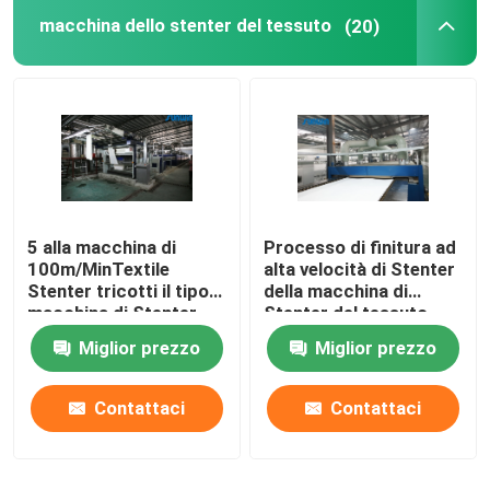
macchina dello stenter del tessuto
(20)
rifinitrice dello stenter
Rilassi la macchina più asciutta
5 alla macchina di
Processo di finitura ad
100m/MinTextile
alta velocità di Stenter
Stenter tricotti il tipo
della macchina di
macchina di Stenter
Stenter del tessuto
dell'aria calda del
dell'olio termico del
Miglior prezzo
Miglior prezzo
vapore
poliestere
Contattaci
Contattaci