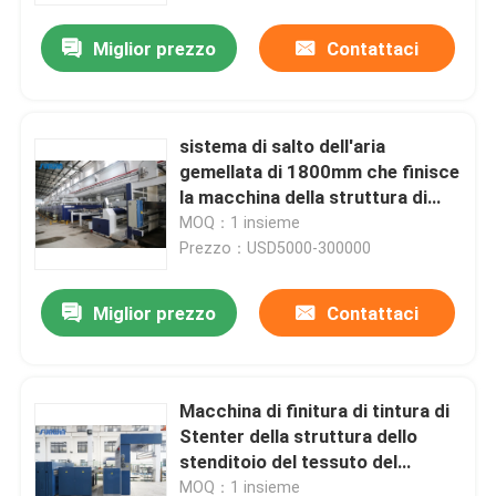
Miglior prezzo
Contattaci
sistema di salto dell'aria
gemellata di 1800mm che finisce
la macchina della struttura di
Stenter per i tessuti di cotone
MOQ：1 insieme
Prezzo：USD5000-300000
Miglior prezzo
Contattaci
Casa
Macchina di finitura di tintura di
Prodotti
Stenter della struttura dello
stenditoio del tessuto del
tessuto 185KW
Circa noi
MOQ：1 insieme