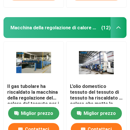
Macchina della regolazione di calore del tessuto
(12)
Il gas tubolare ha
L'olio domestico
riscaldato la macchina
tessuto del tessuto di
della regolazione del
tessuto ha riscaldato il
calore del tessuto per i
calore che mette la
tessuti
macchina di finitura di
Miglior prezzo
Miglior prezzo
dell'asciugamano
Stenter
2200mm
Contattaci
Contattaci