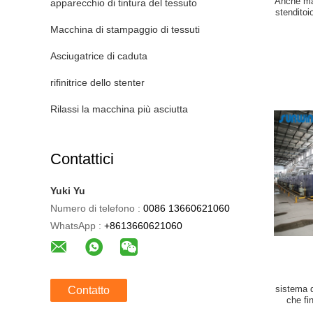
Anche mac
apparecchio di tintura del tessuto
stenditoi
r
Macchina di stampaggio di tessuti
Asciugatrice di caduta
rifinitrice dello stenter
Rilassi la macchina più asciutta
Contattici
Yuki Yu
Numero di telefono :
0086 13660621060
WhatsApp :
+8613660621060
sistema d
Contatto
che fi
S