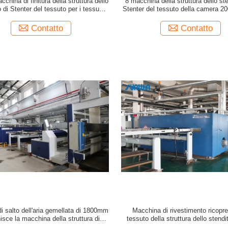
china di finitura della struttura dello
8 macchina della struttura dello ste
o di Stenter del tessuto per i tessuti a
Stenter del tessuto della camera 
iccio lunghi dell'asciugamano
tessuto rivestito
Contatto
Contatto
i salto dell'aria gemellata di 1800mm
Macchina di rivestimento ricopre
nisce la macchina della struttura di
tessuto della struttura dello stendi
tenter per i tessuti di cotone
macchina di Stenter dell'aria calda 