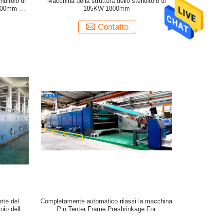
nditoio di
Macchina della struttura dello stenditoio di
2000mm per
185KW 1800mm
Contatto
nte del
Completamente automatico rilassi la macchina
toio della
Pin Tenter Frame Preshrinkage For
del tessuto
dell'essiccatore che tricotta il tessuto