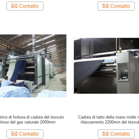
50HZ
Contatto
Contatto
rice di finitura di caduta del tessuto
Caduta di tatto della mano molle r
tinuo del gas naturale 2000mm
rilassamento 2200mm del tessut
macchina dell'essiccatore
Contatto
Contatto