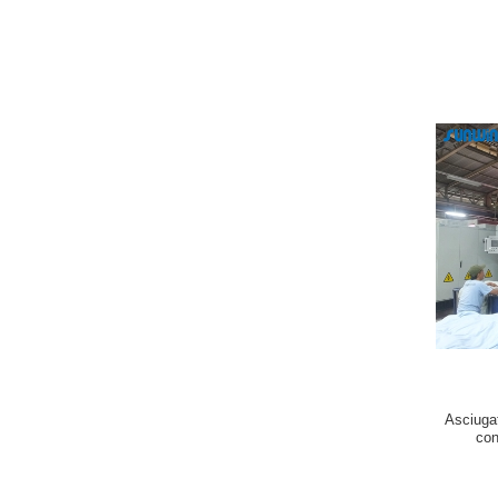
Asciugat
con