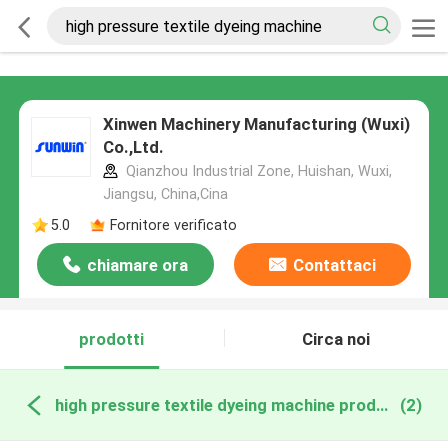
Xinwen Machinery Manufacturing (Wuxi)
Co.,Ltd.
Qianzhou Industrial Zone, Huishan, Wuxi,
Jiangsu, China,Cina
5.0
Fornitore verificato
chiamare ora
Contattaci
prodotti
Circa noi
high pressure textile dyeing machine produzione online
(2)