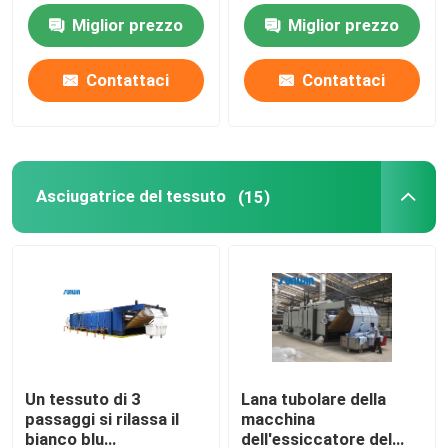
tricotta il tessuto
2800mm
Miglior prezzo
Miglior prezzo
Asciugatrice del tessuto
Contattaci
Contattaci
Macchina della regolazione di calore del tessuto
Rifinitrice del tessuto
Asciugatrice del tessuto
(15)
Macchina della struttura dello stenditoio
apparecchio di tintura del tessuto
Macchina di stampaggio di tessuti
Un tessuto di 3
Lana tubolare della
passaggi si rilassa il
macchina
Asciugatrice di caduta
bianco blu
dell'essiccatore del