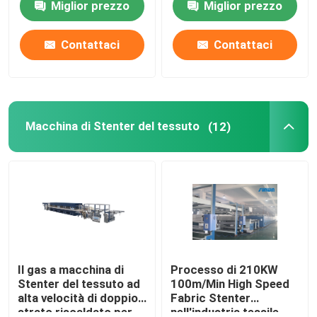
Miglior prezzo
Miglior prezzo
finisce 2400mm
Giro della fabbrica
Contattaci
Contattaci
Controllo di qualità
Macchina di Stenter del tessuto
(12)
Contattici
Richieda una citazione
macchina dello stenter del tessuto
Macchina di Stenter dell'aria calda
Il gas a macchina di
Processo di 210KW
Stenter del tessuto ad
100m/Min High Speed
alta velocità di doppio
Fabric Stenter
Macchina di Stenter del tessuto
strato riscaldato per
nell'industria tessile