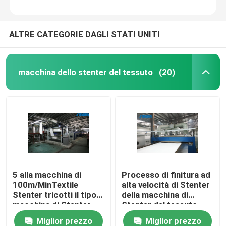
ALTRE CATEGORIE DAGLI STATI UNITI
macchina dello stenter del tessuto
(20)
5 alla macchina di
Processo di finitura ad
100m/MinTextile
alta velocità di Stenter
Stenter tricotti il tipo
della macchina di
macchina di Stenter
Stenter del tessuto
dell'aria calda del
dell'olio termico del
Miglior prezzo
Miglior prezzo
vapore
poliestere