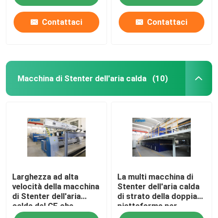
Contattaci
Contattaci
Macchina di Stenter dell'aria calda
(10)
Casa
Larghezza ad alta
La multi macchina di
Prodotti
velocità della macchina
Stenter dell'aria calda
di Stenter dell'aria
di strato della doppia
calda del CE che
piattaforma per
Circa noi
tricotta tessuto che
tricotta i tessuti