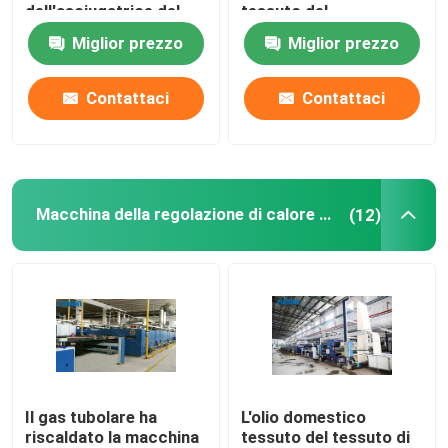
dell'asciugatrice del
tessuto del
tessuto
riscaldamento a gas
Miglior prezzo
Miglior prezzo
rifinitrice dello stenter
dell'essiccatore
pre asciugatrice
50m/Min
Contattaci
Contattaci
Rilassi la macchina più asciutta
Macchina della regolazione di calore del tessuto
(12)
Il gas tubolare ha
L'olio domestico
riscaldato la macchina
tessuto del tessuto di