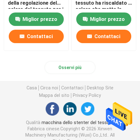
della regolazione del
tessuto ha riscaldato il
calore del tessuto per i
calore che mette la
tessuti
macchina di finitura di
Miglior prezzo
Miglior prezzo
dell'asciugamano
Stenter
2200mm
Contattaci
Contattaci
Osservi più
Casa
Circa noi
Contattaci
Desktop Site
Mappa del sito
Privacy Policy
Qualità
macchina dello stenter del tessuto
Fabbrica cinese.Copyright © 2026 Xinwen
Machinery Manufacturing (Wuxi) Co.,Ltd.. All