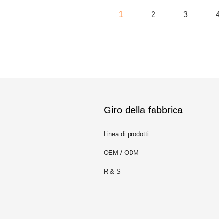
1
2
3
Giro della fabbrica
Linea di prodotti
OEM / ODM
m
R & S