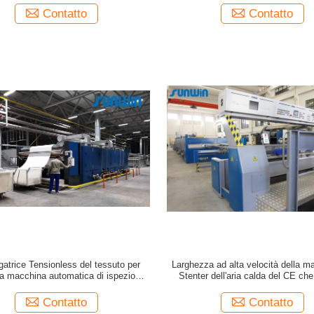
Contatto
Contatto
gatrice Tensionless del tessuto per
Larghezza ad alta velocità della m
 la macchina automatica di ispezione
Stenter dell'aria calda del CE che 
essuto del passaggio del tessuto 3
tessuto che finisce 2400
Contatto
Contatto