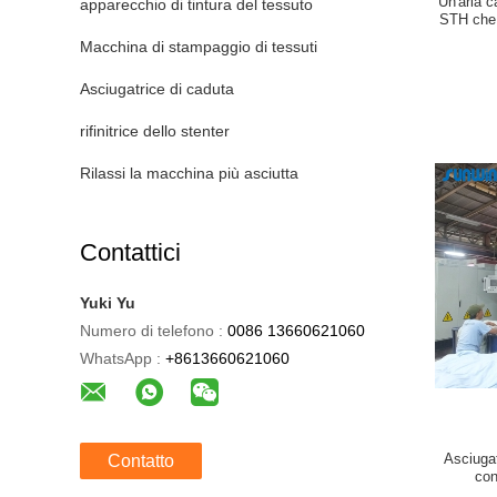
Un'aria 
apparecchio di tintura del tessuto
STH che 
Sten
Macchina di stampaggio di tessuti
Asciugatrice di caduta
rifinitrice dello stenter
Rilassi la macchina più asciutta
Contattici
Yuki Yu
Numero di telefono :
0086 13660621060
WhatsApp :
+8613660621060
Asciugat
Contatto
con