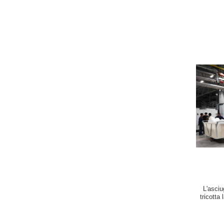
L'asciu
tricotta
del t