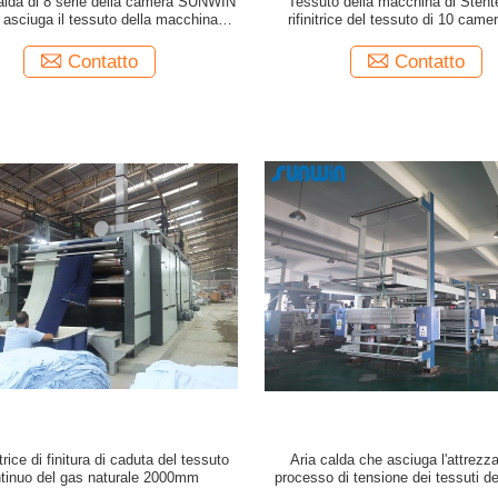
calda di 8 serie della camera SUNWIN
Tessuto della macchina di Stente
asciuga il tessuto della macchina di
rifinitrice del tessuto di 10 camer
ter per il tessuto da arredamento
tessuto da arredamento
Contatto
Contatto
rice di finitura di caduta del tessuto
Aria calda che asciuga l'attrezza
tinuo del gas naturale 2000mm
processo di tensione dei tessuti de
della rifinitrice del tessuto