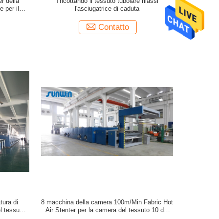
r della
Tricottando il tessuto tubolare rilassi
e per il
l'asciugatrice di caduta
Contatto
tura di
8 macchina della camera 100m/Min Fabric Hot
l tessuto
Air Stenter per la camera del tessuto 10 del
vello