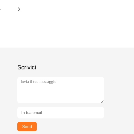
4
Scrivici
Send