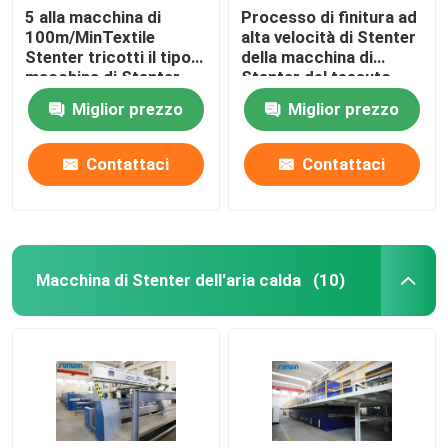
5 alla macchina di
Processo di finitura ad
100m/MinTextile
alta velocità di Stenter
Stenter tricotti il tipo
della macchina di
macchina di Stenter
Stenter del tessuto
dell'aria calda del
dell'olio termico del
Miglior prezzo
Miglior prezzo
vapore
poliestere
Contattaci
Contattaci
Macchina di Stenter dell'aria calda
(10)