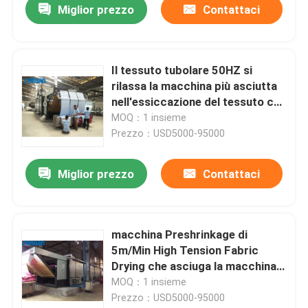
Miglior prezzo
Contattaci
Il tessuto tubolare 50HZ si
rilassa la macchina più asciutta
nell'essiccazione del tessuto che
finisce 2500mm
MOQ：1 insieme
Prezzo：USD5000-95000
Miglior prezzo
Contattaci
macchina Preshrinkage di
5m/Min High Tension Fabric
Drying che asciuga la macchina
più asciutta del tessuto
MOQ：1 insieme
Prezzo：USD5000-95000