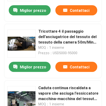
Miglior prezzo
Contattaci
Tricottare 4 il passaggio
dell'asciugatrice del tessuto del
tessuto della camera 50m/Min
Relax Dryer Machine 3
MOQ：1 insieme
Prezzo：USD5000-95000
Miglior prezzo
Contattaci
Casa
Caduta continua riscaldata a
Prodotti
vapore che asciuga l'essiccatore
macchina-macchina del tessuto
di rifinitura dell'asciugamano
Circa noi
MOQ：1 insieme