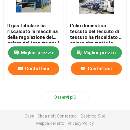
Il gas tubolare ha
L'olio domestico
riscaldato la macchina
tessuto del tessuto di
della regolazione del
tessuto ha riscaldato il
calore del tessuto per i
calore che mette la
tessuti
macchina di finitura di
Miglior prezzo
Miglior prezzo
dell'asciugamano
Stenter
2200mm
Contattaci
Contattaci
Osservi più
Casa
Circa noi
Contattaci
Desktop Site
Mappa del sito
Privacy Policy