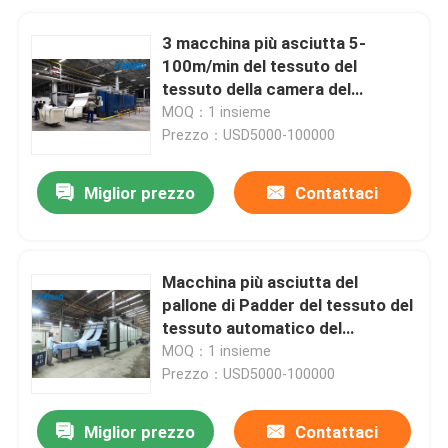
3 macchina più asciutta 5-
100m/min del tessuto del
tessuto della camera del
passaggio 6
MOQ：1 insieme
Prezzo：USD5000-100000
Miglior prezzo
Contattaci
Macchina più asciutta del
pallone di Padder del tessuto del
tessuto automatico del
compattatore per i tessuti
MOQ：1 insieme
tricottare tubolari
Prezzo：USD5000-100000
Miglior prezzo
Contattaci