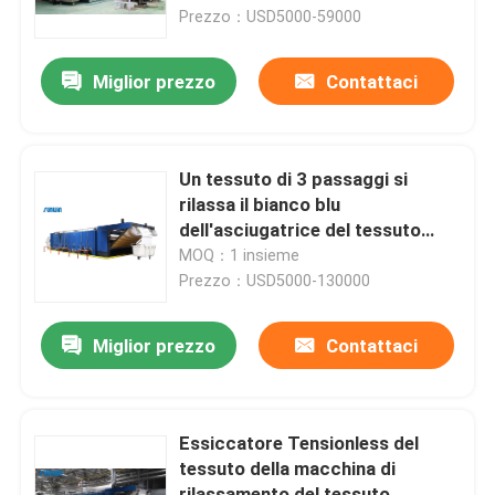
Prezzo：USD5000-59000
Giro della fabbrica
Miglior prezzo
Contattaci
Controllo di qualità
Un tessuto di 3 passaggi si
Contattici
rilassa il bianco blu
dell'asciugatrice del tessuto
dell'essiccatore
MOQ：1 insieme
Richieda una citazione
Prezzo：USD5000-130000
macchina dello stenter del tessuto
Miglior prezzo
Contattaci
Macchina di Stenter dell'aria calda
Essiccatore Tensionless del
tessuto della macchina di
Macchina di Stenter del tessuto
rilassamento del tessuto