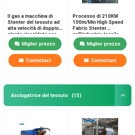
Il gas a macchina di
Processo di 210KW
Stenter del tessuto ad
100m/Min High Speed
alta velocità di doppio
Fabric Stenter
strato riscaldato per
nell'industria tessile
tricotta il tessuto
2800mm
Miglior prezzo
Miglior prezzo
Contattaci
Contattaci
Asciugatrice del tessuto
(15)