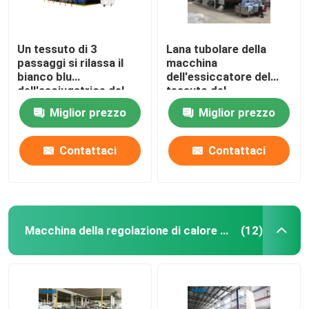
Un tessuto di 3
Lana tubolare della
passaggi si rilassa il
macchina
bianco blu
dell'essiccatore del
dell'asciugatrice del
tessuto del
tessuto
riscaldamento a gas
Miglior prezzo
Miglior prezzo
dell'essiccatore
pre asciugatrice
50m/Min
Contattaci
Contattaci
Macchina della regolazione di calore del tessuto
(12)