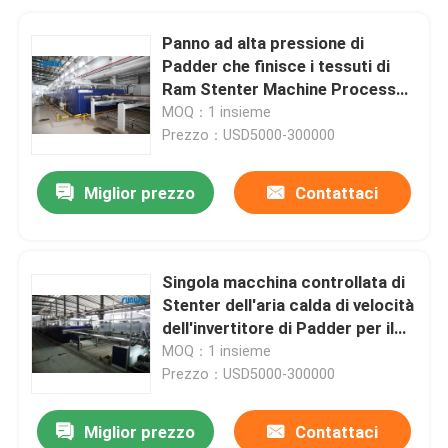
Panno ad alta pressione di
Padder che finisce i tessuti di
Ram Stenter Machine Process
For
MOQ：1 insieme
Prezzo：USD5000-300000
Miglior prezzo
Contattaci
Singola macchina controllata di
Stenter dell'aria calda di velocità
dell'invertitore di Padder per il
tessuto della maglia di catena
MOQ：1 insieme
Prezzo：USD5000-300000
Miglior prezzo
Contattaci