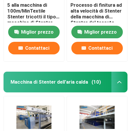
5 alla macchina di
Processo di finitura ad
100m/MinTextile
alta velocità di Stenter
Stenter tricotti il tipo
della macchina di
macchina di Stenter
Stenter del tessuto
dell'aria calda del
dell'olio termico del
Miglior prezzo
Miglior prezzo
vapore
poliestere
Contattaci
Contattaci
Macchina di Stenter dell'aria calda
(10)