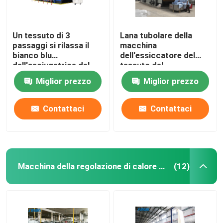
Un tessuto di 3
Lana tubolare della
passaggi si rilassa il
macchina
bianco blu
dell'essiccatore del
dell'asciugatrice del
tessuto del
tessuto
riscaldamento a gas
Miglior prezzo
Miglior prezzo
dell'essiccatore
pre asciugatrice
50m/Min
Contattaci
Contattaci
Macchina della regolazione di calore del tessuto
(12)