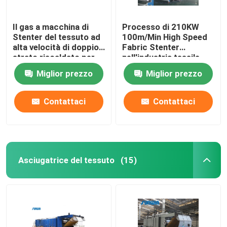
Il gas a macchina di
Processo di 210KW
Stenter del tessuto ad
100m/Min High Speed
alta velocità di doppio
Fabric Stenter
strato riscaldato per
nell'industria tessile
tricotta il tessuto
2800mm
Miglior prezzo
Miglior prezzo
Contattaci
Contattaci
Asciugatrice del tessuto
(15)