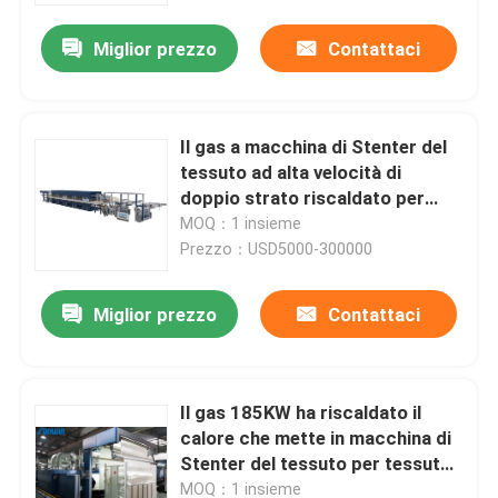
Miglior prezzo
Contattaci
Il gas a macchina di Stenter del
tessuto ad alta velocità di
doppio strato riscaldato per
tricotta il tessuto
MOQ：1 insieme
Prezzo：USD5000-300000
Miglior prezzo
Contattaci
Casa
Il gas 185KW ha riscaldato il
Prodotti
calore che mette in macchina di
Stenter del tessuto per tessuto
pesante
Circa noi
MOQ：1 insieme