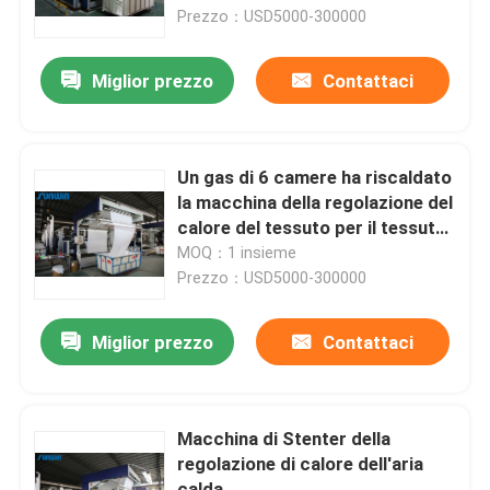
Prezzo：USD5000-300000
Giro della fabbrica
Miglior prezzo
Contattaci
Controllo di qualità
Un gas di 6 camere ha riscaldato
Contattici
la macchina della regolazione del
calore del tessuto per il tessuto
di cotone 80m/Min
MOQ：1 insieme
Richieda una citazione
Prezzo：USD5000-300000
macchina dello stenter del tessuto
Miglior prezzo
Contattaci
Macchina di Stenter dell'aria calda
Macchina di Stenter della
regolazione di calore dell'aria
Macchina di Stenter del tessuto
calda