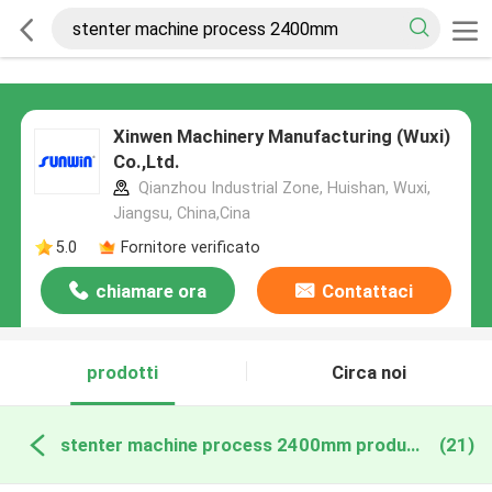
Xinwen Machinery Manufacturing (Wuxi)
Co.,Ltd.
Qianzhou Industrial Zone, Huishan, Wuxi,
Jiangsu, China,Cina
5.0
Fornitore verificato
chiamare ora
Contattaci
prodotti
Circa noi
stenter machine process 2400mm produzione online
(21)