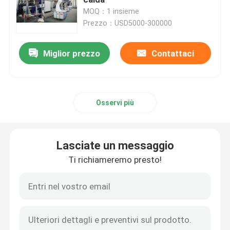
MOQ：1 insieme
Prezzo：USD5000-300000
Asciugatrice del tessuto
Miglior prezzo
Contattaci
Macchina della regolazione di calore del tessuto
Rifinitrice del tessuto
Osservi più
Macchina della struttura dello stenditoio
Lasciate un messaggio
apparecchio di tintura del tessuto
Ti richiameremo presto!
Macchina di stampaggio di tessuti
Asciugatrice di caduta