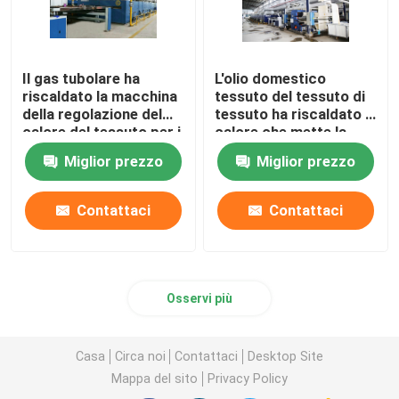
Il gas tubolare ha
L'olio domestico
riscaldato la macchina
tessuto del tessuto di
della regolazione del
tessuto ha riscaldato il
calore del tessuto per i
calore che mette la
tessuti
macchina di finitura di
Miglior prezzo
Miglior prezzo
dell'asciugamano
Stenter
2200mm
Contattaci
Contattaci
Osservi più
Casa
Circa noi
Contattaci
Desktop Site
Mappa del sito
Privacy Policy