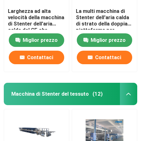
Larghezza ad alta
La multi macchina di
velocità della macchina
Stenter dell'aria calda
di Stenter dell'aria
di strato della doppia
calda del CE che
piattaforma per
tricotta tessuto che
tricotta i tessuti
Miglior prezzo
Miglior prezzo
finisce 2400mm
Contattaci
Contattaci
Macchina di Stenter del tessuto
(12)