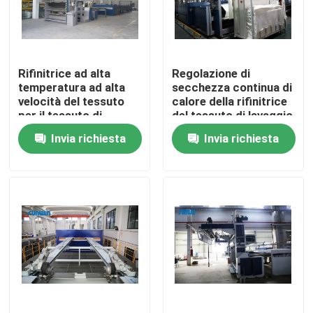
Giro della fabbrica
Rifinitrice ad alta
Regolazione di
Controllo di qualità
temperatura ad alta
secchezza continua di
velocità del tessuto
calore della rifinitrice
per il tessuto di
del tessuto di lavaggio
Contattici
Bedmattress
di Stenter
Invia richiesta
Invia richiesta
Richieda una citazione
macchina dello stenter del tessuto
Macchina di Stenter dell'aria calda
Macchina di Stenter del tessuto