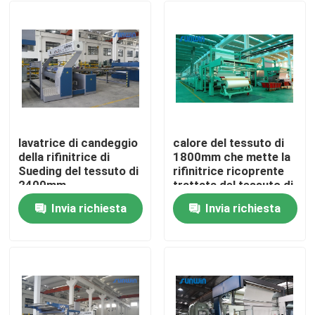
lavatrice di candeggio
calore del tessuto di
della rifinitrice di
1800mm che mette la
Sueding del tessuto di
rifinitrice ricoprente
2400mm
trattata del tessuto di
Stenter
Invia richiesta
Invia richiesta
Casa
Prodotti
Circa noi