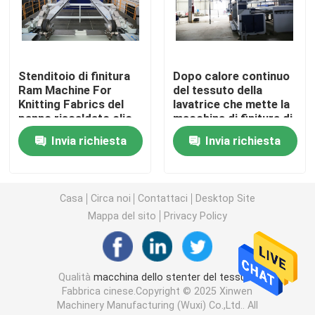
Asciugatrice del tessuto
Stenditoio di finitura
Dopo calore continuo
Macchina della regolazione di calore del tessuto
Ram Machine For
del tessuto della
Knitting Fabrics del
lavatrice che mette la
panno riscaldato olio
macchina di finitura di
Rifinitrice del tessuto
di 8 camere
Stenter
Invia richiesta
Invia richiesta
Macchina della struttura dello stenditoio
Casa
Circa noi
Contattaci
Desktop Site
apparecchio di tintura del tessuto
Mappa del sito
Privacy Policy
Macchina di stampaggio di tessuti
Qualità
macchina dello stenter del tessuto
Fabbrica cinese.Copyright © 2025 Xinwen
Asciugatrice di caduta
Machinery Manufacturing (Wuxi) Co.,Ltd.. All