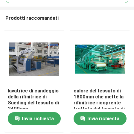
Prodotti raccomandati
lavatrice di candeggio
calore del tessuto di
Casa
della rifinitrice di
1800mm che mette la
Sueding del tessuto di
rifinitrice ricoprente
2400mm
trattata del tessuto di
Prodotti
Stenter
Invia richiesta
Invia richiesta
Circa noi