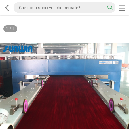
1
/
1