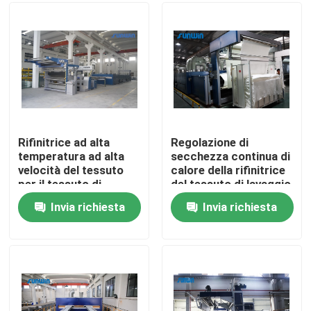
Giro della fabbrica
Controllo di qualità
Contattici
Rifinitrice ad alta
Regolazione di
temperatura ad alta
secchezza continua di
velocità del tessuto
calore della rifinitrice
Richieda una citazione
per il tessuto di
del tessuto di lavaggio
Bedmattress
di Stenter
Invia richiesta
Invia richiesta
macchina dello stenter del tessuto
Macchina di Stenter dell'aria calda
Macchina di Stenter del tessuto