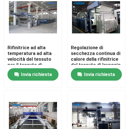
Giro della fabbrica
Controllo di qualità
Rifinitrice ad alta
Regolazione di
Contattici
temperatura ad alta
secchezza continua di
velocità del tessuto
calore della rifinitrice
per il tessuto di
del tessuto di lavaggio
Bedmattress
di Stenter
Richieda una citazione
Invia richiesta
Invia richiesta
macchina dello stenter del tessuto
Macchina di Stenter dell'aria calda
Macchina di Stenter del tessuto