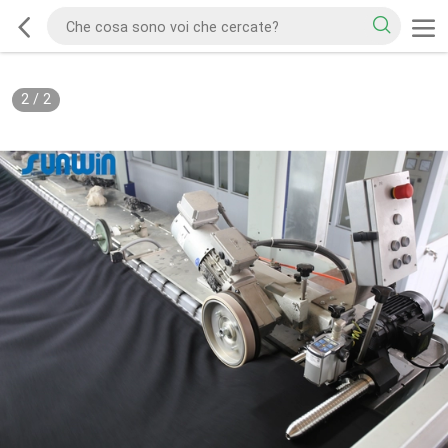
2
/
2