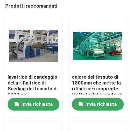
Prodotti raccomandati
lavatrice di candeggio
calore del tessuto di
della rifinitrice di
1800mm che mette la
Sueding del tessuto di
rifinitrice ricoprente
Casa
2400mm
trattata del tessuto di
Stenter
Invia richiesta
Invia richiesta
Prodotti
Circa noi