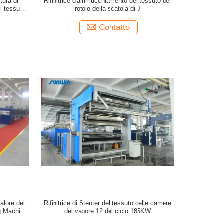
tura di
Rifinitrice d'ammucchiamento del tessuto del
l tessuto
rotolo della scatola di J
Contatto
alore del
Rifinitrice di Stenter del tessuto delle camere
g Machine
del vapore 12 del ciclo 185KW