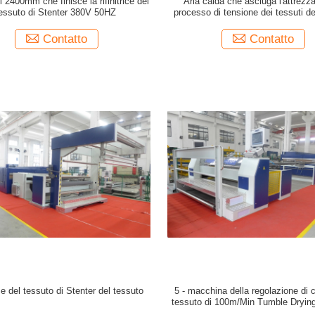
i 2400mm che finisce la rifinitrice del
Aria calda che asciuga l'attrezza
essuto di Stenter 380V 50HZ
processo di tensione dei tessuti de
della rifinitrice del tessuto
Contatto
Contatto
ice del tessuto di Stenter del tessuto
5 - macchina della regolazione di c
tessuto di 100m/Min Tumble Dryin
Finishing Stenter