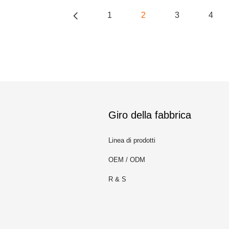
1
2
3
4
Giro della fabbrica
Linea di prodotti
OEM / ODM
m
R & S