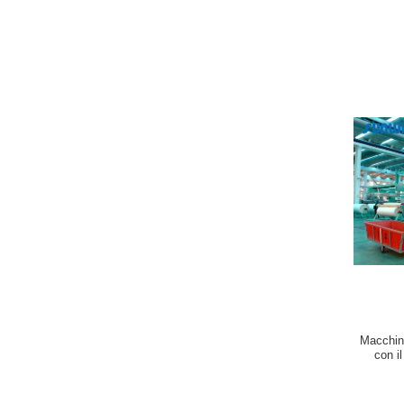
Macchina
con i