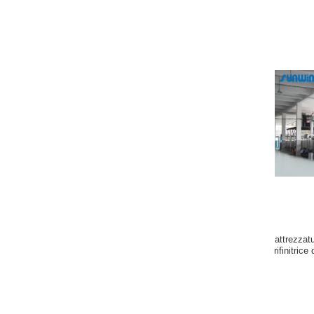
attrezzat
rifinitric