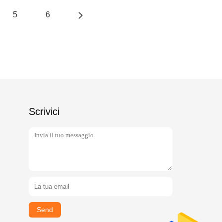
5
6
Scrivici
Send