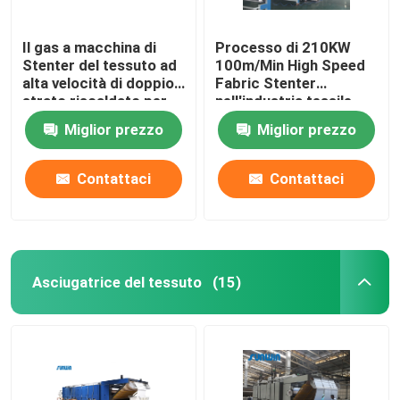
Il gas a macchina di
Processo di 210KW
Stenter del tessuto ad
100m/Min High Speed
alta velocità di doppio
Fabric Stenter
strato riscaldato per
nell'industria tessile
tricotta il tessuto
2800mm
Miglior prezzo
Miglior prezzo
Contattaci
Contattaci
Asciugatrice del tessuto
(15)