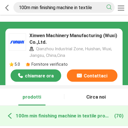
Xinwen Machinery Manufacturing (Wuxi)
Co.,Ltd.
Qianzhou Industrial Zone, Huishan, Wuxi,
Jiangsu, China,Cina
5.0
Fornitore verificato
chiamare ora
Contattaci
prodotti
Circa noi
100m min finishing machine in textile produzione online
(70)