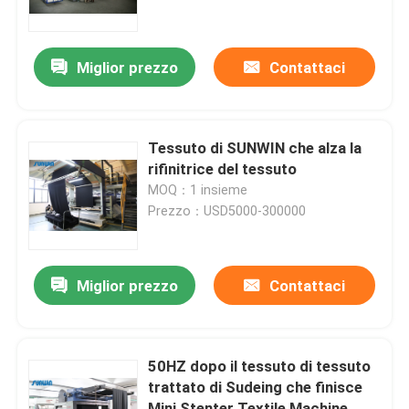
Giro della fabbrica
Miglior prezzo
Contattaci
Controllo di qualità
Tessuto di SUNWIN che alza la
Contattici
rifinitrice del tessuto
MOQ：1 insieme
Prezzo：USD5000-300000
Richieda una citazione
macchina dello stenter del tessuto
Miglior prezzo
Contattaci
Macchina di Stenter dell'aria calda
50HZ dopo il tessuto di tessuto
trattato di Sudeing che finisce
Macchina di Stenter del tessuto
Mini Stenter Textile Machine