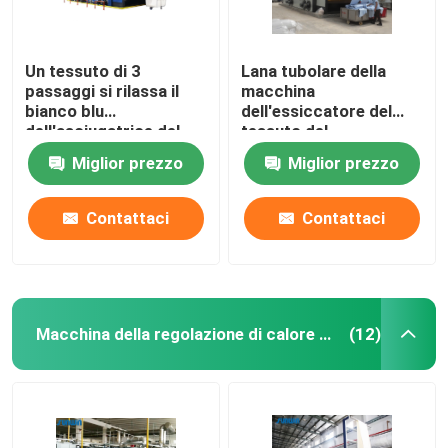
Un tessuto di 3
Lana tubolare della
passaggi si rilassa il
macchina
bianco blu
dell'essiccatore del
dell'asciugatrice del
tessuto del
tessuto
riscaldamento a gas
Miglior prezzo
Miglior prezzo
dell'essiccatore
pre asciugatrice
50m/Min
Contattaci
Contattaci
Macchina della regolazione di calore del tessuto
(12)