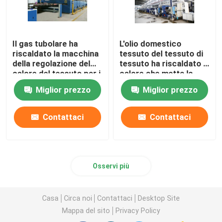
Il gas tubolare ha
L'olio domestico
riscaldato la macchina
tessuto del tessuto di
della regolazione del
tessuto ha riscaldato il
calore del tessuto per i
calore che mette la
tessuti
macchina di finitura di
Miglior prezzo
Miglior prezzo
dell'asciugamano
Stenter
2200mm
Contattaci
Contattaci
Osservi più
Casa
Circa noi
Contattaci
Desktop Site
Mappa del sito
Privacy Policy