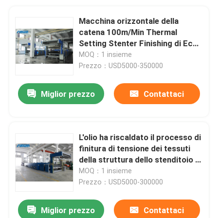
Macchina orizzontale della
catena 100m/Min Thermal
Setting Stenter Finishing di Eco
in tessuto
MOQ：1 insieme
Prezzo：USD5000-350000
Miglior prezzo
Contattaci
L'olio ha riscaldato il processo di
finitura di tensione dei tessuti
della struttura dello stenditoio in
tessuto 5 - 100m/Min
MOQ：1 insieme
Prezzo：USD5000-300000
Miglior prezzo
Contattaci