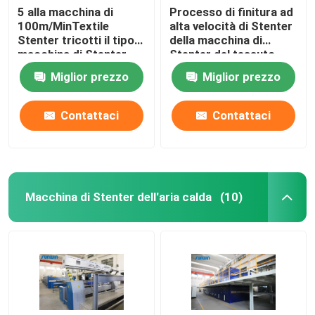
5 alla macchina di
Processo di finitura ad
100m/MinTextile
alta velocità di Stenter
Stenter tricotti il tipo
della macchina di
macchina di Stenter
Stenter del tessuto
dell'aria calda del
dell'olio termico del
Miglior prezzo
Miglior prezzo
vapore
poliestere
Contattaci
Contattaci
Macchina di Stenter dell'aria calda
(10)