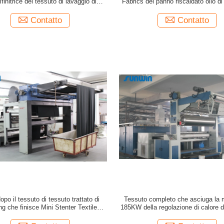
rifinitrice del tessuto di lavaggio di
Fabrics del panno riscaldato olio d
Stenter
Contatto
Contatto
po il tessuto di tessuto trattato di
Tessuto completo che asciuga la
g che finisce Mini Stenter Textile
185KW della regolazione di calore d
Machine
di Stenter