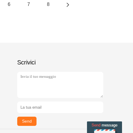
6
7
8
Scrivici
Send