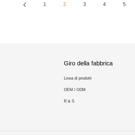
1
2
3
4
5
Giro della fabbrica
Linea di prodotti
OEM / ODM
m
R & S