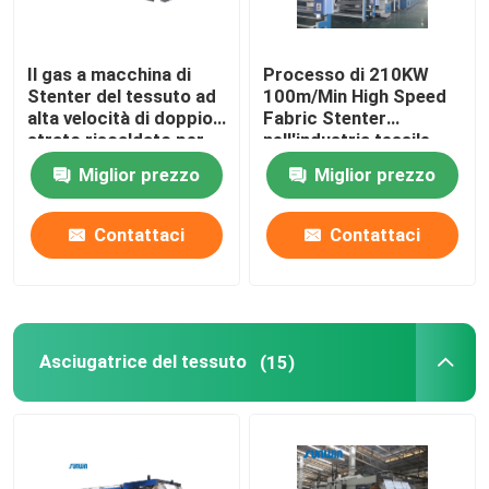
Il gas a macchina di
Processo di 210KW
Stenter del tessuto ad
100m/Min High Speed
alta velocità di doppio
Fabric Stenter
strato riscaldato per
nell'industria tessile
tricotta il tessuto
2800mm
Miglior prezzo
Miglior prezzo
Contattaci
Contattaci
Asciugatrice del tessuto
(15)