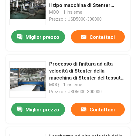
il tipo macchina di Stenter
dell'aria calda del vapore
MOQ：1 insieme
Prezzo：USD5000-300000
Miglior prezzo
Contattaci
Processo di finitura ad alta
velocità di Stenter della
macchina di Stenter del tessuto
dell'olio termico del poliestere
MOQ：1 insieme
Prezzo：USD5000-300000
Miglior prezzo
Contattaci