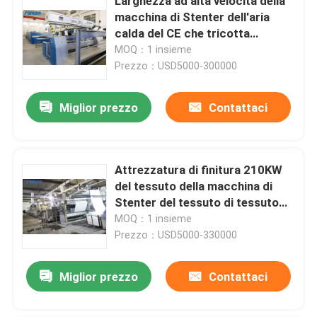
Larghezza ad alta velocità della
macchina di Stenter dell'aria
calda del CE che tricotta
tessuto che finisce 2400mm
MOQ：1 insieme
Prezzo：USD5000-300000
Miglior prezzo
Contattaci
Attrezzatura di finitura 210KW
del tessuto della macchina di
Stenter del tessuto di tessuto
della casa 50HZ
MOQ：1 insieme
Prezzo：USD5000-330000
Miglior prezzo
Contattaci