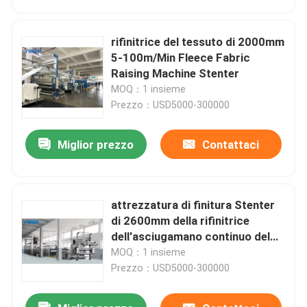
rifinitrice del tessuto di 2000mm
5-100m/Min Fleece Fabric
Raising Machine Stenter
MOQ：1 insieme
Prezzo：USD5000-300000
Miglior prezzo
Contattaci
attrezzatura di finitura Stenter
Casa
di 2600mm della rifinitrice
dell'asciugamano continuo del
tessuto
MOQ：1 insieme
Prodotti
Prezzo：USD5000-300000
Circa noi