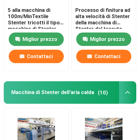
5 alla macchina di
Processo di finitura ad
rifinitrice dello stenter
100m/MinTextile
alta velocità di Stenter
Stenter tricotti il tipo
della macchina di
macchina di Stenter
Stenter del tessuto
Rilassi la macchina più asciutta
dell'aria calda del
dell'olio termico del
Miglior prezzo
Miglior prezzo
vapore
poliestere
Contattaci
Contattaci
Macchina di Stenter dell'aria calda
(10)