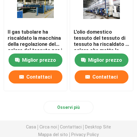
Il gas tubolare ha
L'olio domestico
riscaldato la macchina
tessuto del tessuto di
della regolazione del
tessuto ha riscaldato il
calore del tessuto per i
calore che mette la
tessuti
macchina di finitura di
Miglior prezzo
Miglior prezzo
dell'asciugamano
Stenter
2200mm
Contattaci
Contattaci
Osservi più
Casa
Circa noi
Contattaci
Desktop Site
Mappa del sito
Privacy Policy