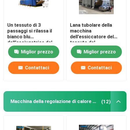
Un tessuto di 3
Lana tubolare della
passaggi si rilassa il
macchina
bianco blu
dell'essiccatore del
dell'asciugatrice del
tessuto del
tessuto
riscaldamento a gas
Miglior prezzo
Miglior prezzo
dell'essiccatore
pre asciugatrice
50m/Min
Contattaci
Contattaci
Macchina della regolazione di calore del tessuto
(12)