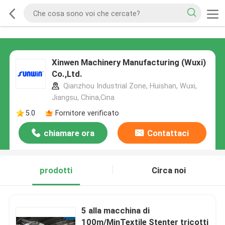
Xinwen Machinery Manufacturing (Wuxi)
Co.,Ltd.
Qianzhou Industrial Zone, Huishan, Wuxi,
Jiangsu, China,Cina
5.0
Fornitore verificato
chiamare ora
Contattaci
prodotti
Circa noi
5 alla macchina di
100m/MinTextile Stenter tricotti