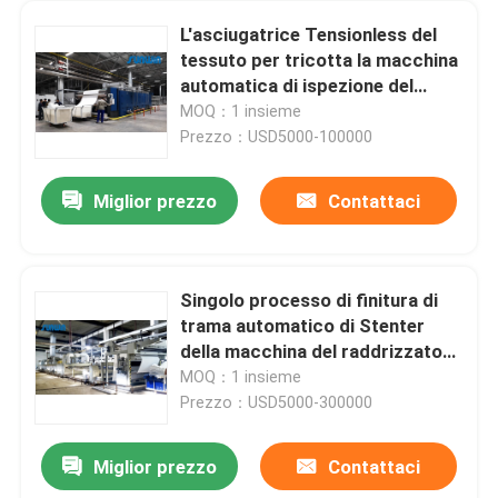
L'asciugatrice Tensionless del
tessuto per tricotta la macchina
automatica di ispezione del
tessuto del passaggio del
MOQ：1 insieme
tessuto 3
Prezzo：USD5000-100000
Miglior prezzo
Contattaci
Singolo processo di finitura di
trama automatico di Stenter
della macchina del raddrizzatore
di Padder di 8 camere
MOQ：1 insieme
Prezzo：USD5000-300000
Miglior prezzo
Contattaci