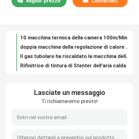
Miglior prezzo
Contattaci
10 macchina termica della camera 100m/Min Heat Setting Fabric Steam per il tessuto del velluto
doppia macchina della regolazione di calore del tessuto della piattaforma di 2600mm per tipo tessuto camera dei tessuti 8
Giro della fabbrica
Il gas tubolare ha riscaldato la macchina della regolazione del calore del tessuto per i tessuti dell'asciugamano 2200mm
Rifinitrice di tintura di Stenter dell'aria calda ad alta velocità di circolazione dell'aria calda per le lenzuola
Controllo di qualità
Un gas di 6 camere ha riscaldato la macchina della regolazione del calore del tessuto per il tessuto di cotone 80m/Min
50T dopo la tintura della macchina della regolazione di calore dell'essiccazione del tessuto per il tessuto di cotone
Contattici
Singola macchina controllata di Stenter dell'aria calda di velocità dell'invertitore di Padder per il tessuto della maglia di catena
Industria tessile automatica della macchina 3000mm di Stenter dell'aria calda per Terry Towel
Macchina automatica di Stenter del tessuto dell'aria calda per la tintura dei tessuti 2800mm
Richieda una citazione
Panno ad alta pressione di Padder che finisce i tessuti di Ram Stenter Machine Process For
Lasciate un messaggio
macchina di finitura di Stenter del tessuto di 2400mm Stenter per la camera lunga del tessuto a riccio 9
macchina dello stenter del tessuto
Ti richiameremo presto!
Attrezzatura di finitura 2600mm dell'asciugamano di Stenter del tessuto completo del tessuto per Terry Towel
L'olio termico ha riscaldato la macchina della regolazione del calore del tessuto della struttura di Stenter per i tessuti del vello
Macchina di Stenter dell'aria calda
asciugatrice tubolare riscaldata gas del tessuto di 3000mm nell'industria tessile
Tricottare 4 il passaggio dell'asciugatrice del tessuto del tessuto della camera 50m/Min Relax Dryer Machine 3
Macchina di Stenter del tessuto