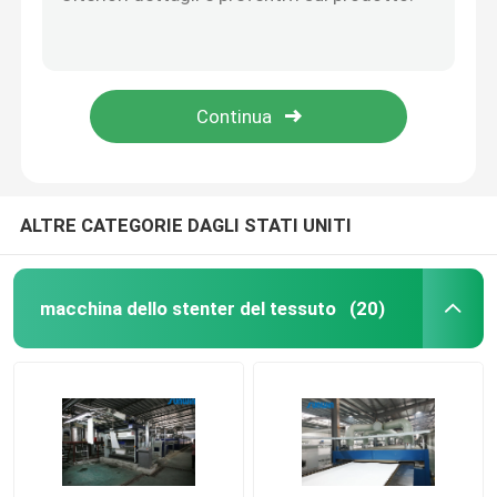
macchina Preshrinkage di 5m/Min High Tension Fabric Drying che asciuga la macchina più asciutta del tessuto
Il tessuto enorme della capacità si rilassa l'asciugatrice del tessuto per tricotta il tessuto 2600mm
Asciugatrice del tessuto
8 la larghezza aperta dell'apparecchio di tintura del tessuto della camera 2400mm tricotta la macchina della regolazione del calore del tessuto
Tessuto di Jet Dyeing Process High Speed che finisce la macchina di Stenter per tessuto
Macchina della regolazione di calore del tessuto
L'apparecchio di tintura del tessuto ad alta pressione 50HZ ha tricottato la macchina di Stenter dell'aria calda del tessuto
Rifinitrice del tessuto
ALTRE CATEGORIE DAGLI STATI UNITI
Macchina della struttura dello stenditoio
macchina dello stenter del tessuto
(20)
apparecchio di tintura del tessuto
Macchina di stampaggio di tessuti
Asciugatrice di caduta