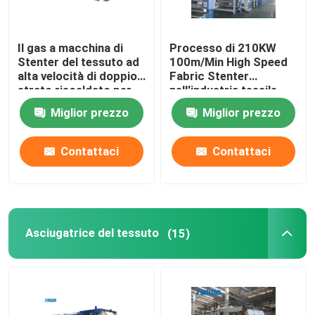
Il gas a macchina di
Processo di 210KW
Stenter del tessuto ad
100m/Min High Speed
alta velocità di doppio
Fabric Stenter
strato riscaldato per
nell'industria tessile
tricotta il tessuto
2800mm
Miglior prezzo
Miglior prezzo
Contattaci
Contattaci
Asciugatrice del tessuto
(15)