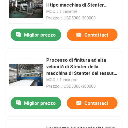
il tipo macchina di Stenter
dell'aria calda del vapore
MOQ：1 insieme
Prezzo：USD5000-300000
Miglior prezzo
Contattaci
Processo di finitura ad alta
velocità di Stenter della
macchina di Stenter del tessuto
dell'olio termico del poliestere
MOQ：1 insieme
Prezzo：USD5000-300000
Miglior prezzo
Contattaci