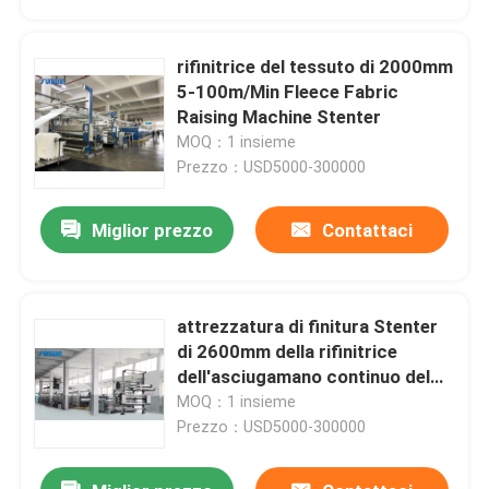
rifinitrice del tessuto di 2000mm
5-100m/Min Fleece Fabric
Raising Machine Stenter
MOQ：1 insieme
Prezzo：USD5000-300000
Miglior prezzo
Contattaci
attrezzatura di finitura Stenter
Casa
di 2600mm della rifinitrice
dell'asciugamano continuo del
tessuto
MOQ：1 insieme
Prodotti
Prezzo：USD5000-300000
Circa noi