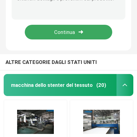
macchina Preshrinkage di 5m/Min High Tension Fabric Drying che asciuga la macchina più asciutta del tessuto
Il tessuto enorme della capacità si rilassa l'asciugatrice del tessuto per tricotta il tessuto 2600mm
Asciugatrice del tessuto
8 la larghezza aperta dell'apparecchio di tintura del tessuto della camera 2400mm tricotta la macchina della regolazione del calore del tessuto
Tessuto di Jet Dyeing Process High Speed che finisce la macchina di Stenter per tessuto
Macchina della regolazione di calore del tessuto
L'apparecchio di tintura del tessuto ad alta pressione 50HZ ha tricottato la macchina di Stenter dell'aria calda del tessuto
Rifinitrice del tessuto
ALTRE CATEGORIE DAGLI STATI UNITI
Macchina della struttura dello stenditoio
macchina dello stenter del tessuto
(20)
apparecchio di tintura del tessuto
Macchina di stampaggio di tessuti
Asciugatrice di caduta