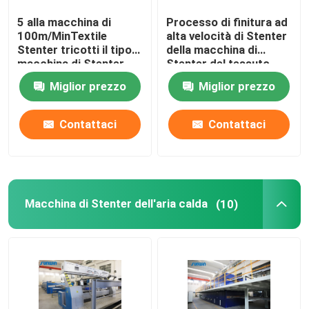
5 alla macchina di
Processo di finitura ad
rifinitrice dello stenter
100m/MinTextile
alta velocità di Stenter
Stenter tricotti il tipo
della macchina di
macchina di Stenter
Stenter del tessuto
Rilassi la macchina più asciutta
dell'aria calda del
dell'olio termico del
Miglior prezzo
Miglior prezzo
vapore
poliestere
Contattaci
Contattaci
Macchina di Stenter dell'aria calda
(10)