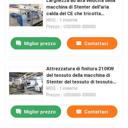
Larghezza ad alta velocità della
macchina di Stenter dell'aria
calda del CE che tricotta
tessuto che finisce 2400mm
MOQ：1 insieme
Prezzo：USD5000-300000
Miglior prezzo
Contattaci
Attrezzatura di finitura 210KW
del tessuto della macchina di
Stenter del tessuto di tessuto
della casa 50HZ
MOQ：1 insieme
Prezzo：USD5000-330000
Miglior prezzo
Contattaci