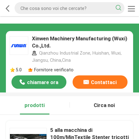
Xinwen Machinery Manufacturing (Wuxi)
Co.,Ltd.
Qianzhou Industrial Zone, Huishan, Wuxi,
Jiangsu, China,Cina
5.0
Fornitore verificato
chiamare ora
Contattaci
prodotti
Circa noi
5 alla macchina di
100m/MinTextile Stenter tricotti