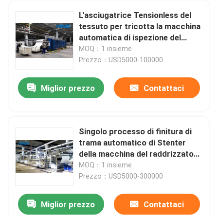
L'asciugatrice Tensionless del
tessuto per tricotta la macchina
automatica di ispezione del
tessuto del passaggio del
MOQ：1 insieme
tessuto 3
Prezzo：USD5000-100000
Miglior prezzo
Contattaci
Singolo processo di finitura di
trama automatico di Stenter
della macchina del raddrizzatore
di Padder di 8 camere
MOQ：1 insieme
Prezzo：USD5000-300000
Miglior prezzo
Contattaci