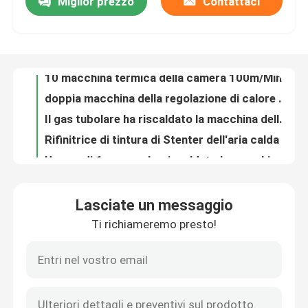
Miglior prezzo
Contattaci
10 macchina termica della camera 100m/Min Heat Setting Fabric Steam per il tessuto del velluto
doppia macchina della regolazione di calore del tessuto della piattaforma di 2600mm per tipo tessuto camera dei tessuti 8
Giro della fabbrica
Il gas tubolare ha riscaldato la macchina della regolazione del calore del tessuto per i tessuti dell'asciugamano 2200mm
Rifinitrice di tintura di Stenter dell'aria calda ad alta velocità di circolazione dell'aria calda per le lenzuola
Controllo di qualità
Un gas di 6 camere ha riscaldato la macchina della regolazione del calore del tessuto per il tessuto di cotone 80m/Min
50T dopo la tintura della macchina della regolazione di calore dell'essiccazione del tessuto per il tessuto di cotone
Contattici
Singola macchina controllata di Stenter dell'aria calda di velocità dell'invertitore di Padder per il tessuto della maglia di catena
Industria tessile automatica della macchina 3000mm di Stenter dell'aria calda per Terry Towel
Macchina automatica di Stenter del tessuto dell'aria calda per la tintura dei tessuti 2800mm
Richieda una citazione
Panno ad alta pressione di Padder che finisce i tessuti di Ram Stenter Machine Process For
Lasciate un messaggio
macchina di finitura di Stenter del tessuto di 2400mm Stenter per la camera lunga del tessuto a riccio 9
macchina dello stenter del tessuto
Ti richiameremo presto!
Attrezzatura di finitura 2600mm dell'asciugamano di Stenter del tessuto completo del tessuto per Terry Towel
L'olio termico ha riscaldato la macchina della regolazione del calore del tessuto della struttura di Stenter per i tessuti del vello
Macchina di Stenter dell'aria calda
asciugatrice tubolare riscaldata gas del tessuto di 3000mm nell'industria tessile
Tricottare 4 il passaggio dell'asciugatrice del tessuto del tessuto della camera 50m/Min Relax Dryer Machine 3
Macchina di Stenter del tessuto