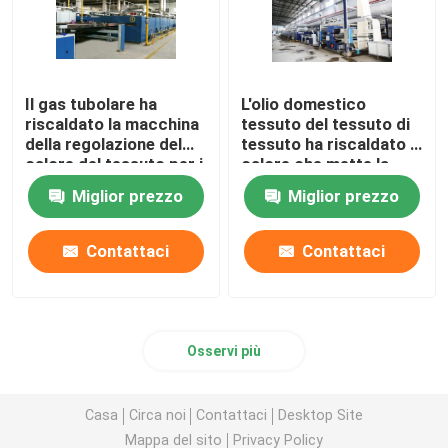
Il gas tubolare ha
L'olio domestico
riscaldato la macchina
tessuto del tessuto di
della regolazione del
tessuto ha riscaldato il
calore del tessuto per i
calore che mette la
tessuti
macchina di finitura di
Miglior prezzo
Miglior prezzo
dell'asciugamano
Stenter
2200mm
Contattaci
Contattaci
Osservi più
Casa
Circa noi
Contattaci
Desktop Site
Mappa del sito
Privacy Policy