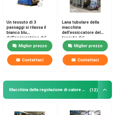
Un tessuto di 3
Lana tubolare della
passaggi si rilassa il
macchina
bianco blu
dell'essiccatore del
dell'asciugatrice del
tessuto del
tessuto
riscaldamento a gas
Miglior prezzo
Miglior prezzo
dell'essiccatore
pre asciugatrice
50m/Min
Contattaci
Contattaci
Macchina della regolazione di calore del tessuto
(12)